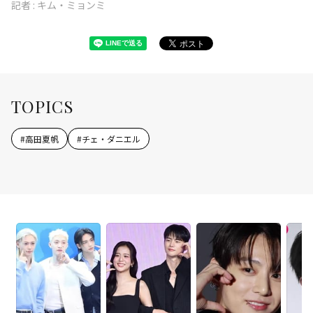
記者 :
キム・ミョンミ
TOPICS
#
高田夏帆
#
チェ・ダニエル