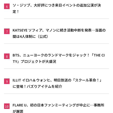
ソ・ジソブ、大好評につき来日イベントの追加公演が決
6
定！
KATSEYE ソフィア、マノンに続き活動中断を発表…当面の
7
間は4人体制に（公式）
BTS、ニューヨークのランドマークをジャック！「THE CI
8
TY」プロジェクトが大盛況
ILLIT イロハ＆ウォンヒ、明日放送の「スクール革命！」
9
に登場！バズりアイテムを紹介
FLARE U、初の日本ファンミーティングが中止に…事務所
10
が謝罪