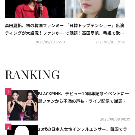
高田夏帆、初の韓国ファンミー
「日韓トップテンショー」出演
ティングが大盛況！ファンから
で話題！高田夏帆、番組で歌唱
のサプライズに感激「本当に幸
した「どんなときも。」5月7日
2025/05/13 15:13
2025/05/01 19:30
せ」
（水）全世界配信決定
RANKING
1
BLACKPINK、デビュー10周年記念イベントに一
部ファンから不満の声も…ライブ配信で謝罪
「コミュニケーション不足だった」
2026/08/08 08:39
2
20代の日本人女性インフルエンサー、韓国でラ