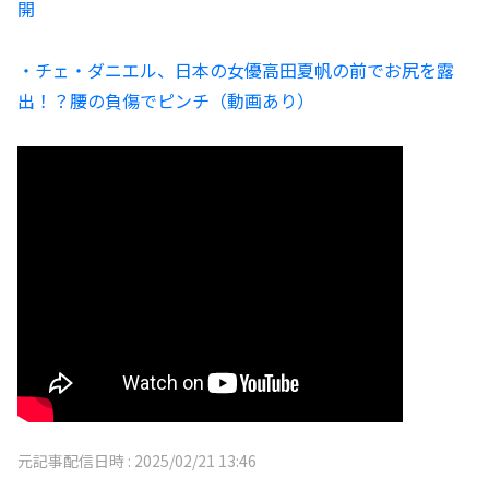
開
・チェ・ダニエル、日本の女優高田夏帆の前でお尻を露
出！？腰の負傷でピンチ（動画あり）
元記事配信日時 :
2025/02/21 13:46