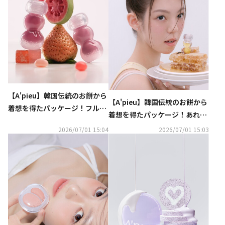
【A'pieu】韓国伝統のお餅から
【A'pieu】韓国伝統のお餅から
着想を得たパッケージ！フルー
着想を得たパッケージ！あれが
ツジェリーのようにみずみずし
ちな唇をはちみつでコーティン
2026/07/01 15:04
2026/07/01 15:03
い透明感発色グロスのようなテ
グするいたわりリップオイルが
ィント
日本上陸