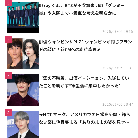
2
Stray Kids、BTSが不参加表明の「グラミー
賞」や入隊まで…素直な考えを明らかに
2026/08/06 09:15
3
俳優ウォンビン＆RIIZE ウォンビンが同じブラン
ドの顔に！新CMへの期待高まる
2026/08/06 07:31
4
「愛の不時着」出演イ・シニョン、入隊してい
たことを明かす“軍生活に集中したかった”
2026/08/06 08:47
5
元NCT マーク、アメリカでの日常を公開…飾ら
ない姿に注目集まる「ありのままの姿を見せた
い」（動画あり）