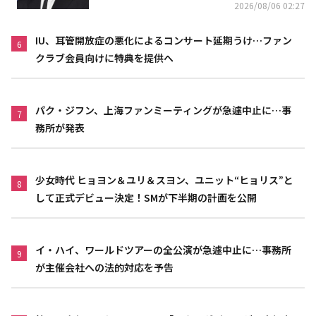
2026/08/06 02:27
IU、耳管開放症の悪化によるコンサート延期うけ…ファン
6
クラブ会員向けに特典を提供へ
パク・ジフン、上海ファンミーティングが急遽中止に…事
7
務所が発表
少女時代 ヒョヨン＆ユリ＆スヨン、ユニット“ヒョリス”と
8
して正式デビュー決定！SMが下半期の計画を公開
イ・ハイ、ワールドツアーの全公演が急遽中止に…事務所
9
が主催会社への法的対応を予告