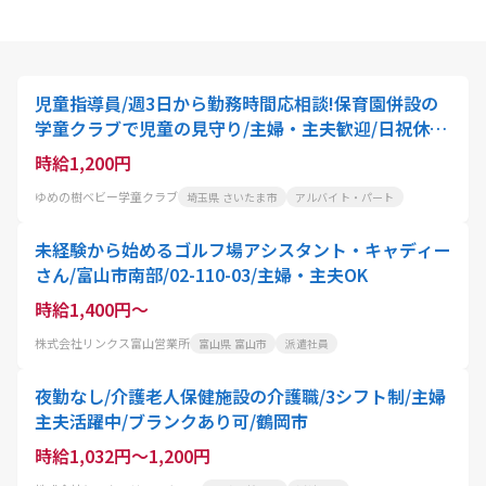
児童指導員/週3日から勤務時間応相談!保育園併設の
学童クラブで児童の見守り/主婦・主夫歓迎/日祝休み
のシフト制/駅徒歩圏内
時給1,200円
ゆめの樹ベビー学童クラブ
埼玉県 さいたま市
アルバイト・パート
未経験から始めるゴルフ場アシスタント・キャディー
さん/富山市南部/02-110-03/主婦・主夫OK
時給1,400円～
株式会社リンクス富山営業所
富山県 富山市
派遣社員
夜勤なし/介護老人保健施設の介護職/3シフト制/主婦
主夫活躍中/ブランクあり可/鶴岡市
時給1,032円～1,200円