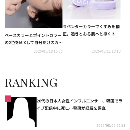
ラベンダーカラーでくすみを補
正。透きとおる肌へと導くトー
ベースカラーとポイントカラー
ンアップベースがアピューから
の2色をMIXして自分だけのカラ
新登場！
ー＆トーンを表現！やわらかテ
2026/05/18 15:36
2026/05/11 13:13
クスチャーのジェリーチークバ
ームがアピューから新登場
RANKING
1
20代の日本人女性インフルエンサー、韓国でラ
イブ配信中に死亡…警察が経緯を調査
2026/08/06 02:59