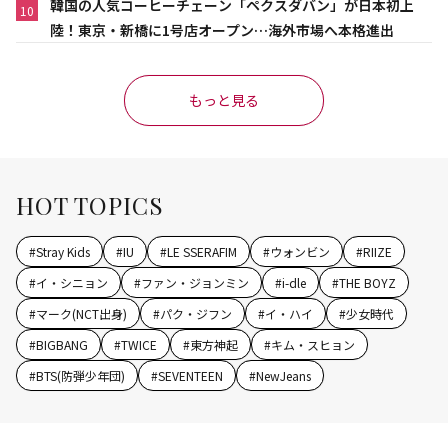
韓国の人気コーヒーチェーン「ペクスダバン」が日本初上
10
陸！東京・新橋に1号店オープン…海外市場へ本格進出
もっと見る
HOT TOPICS
#
Stray Kids
#
IU
#
LE SSERAFIM
#
ウォンビン
#
RIIZE
#
イ・シニョン
#
ファン・ジョンミン
#
i-dle
#
THE BOYZ
#
マーク(NCT出身)
#
パク・ジフン
#
イ・ハイ
#
少女時代
#
BIGBANG
#
TWICE
#
東方神起
#
キム・スヒョン
#
BTS(防弾少年団)
#
SEVENTEEN
#
NewJeans