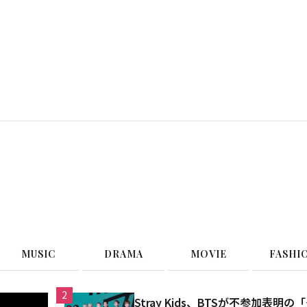
G
MUSIC
DRAMA
MOVIE
FASHI
2
Stray Kids、BTSが不参加