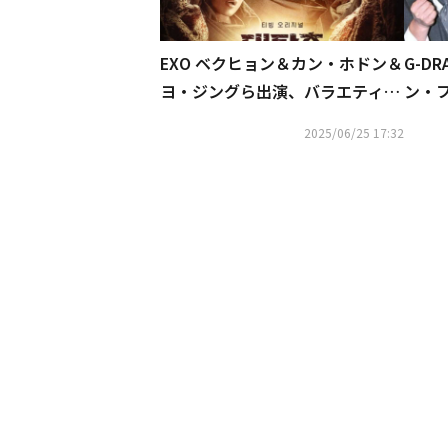
EXO ベクヒョン＆カン・ホドン＆
G-D
ヨ・ジングら出演、バラエティ番
ン・
組「大脱出」ポスターと予告映像
グが
2025/06/25 17:32
を公開
演