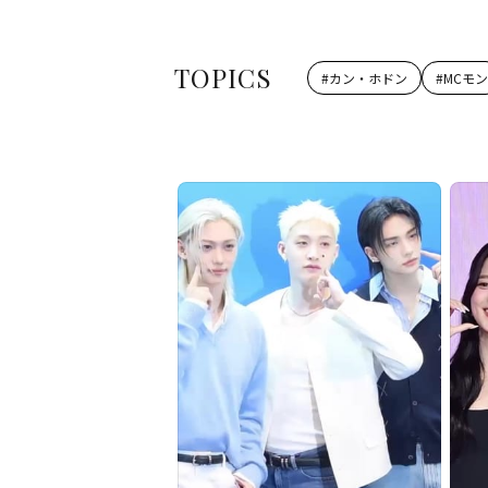
TOPICS
#
カン・ホドン
#
MCモン