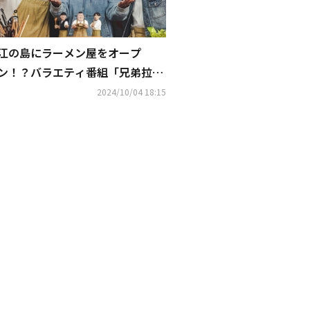
江の島にラーメン屋をオープ
ン！？バラエティ番組「兄弟拉
麺」日本で10月7日より放送開始
2024/10/04 18:15