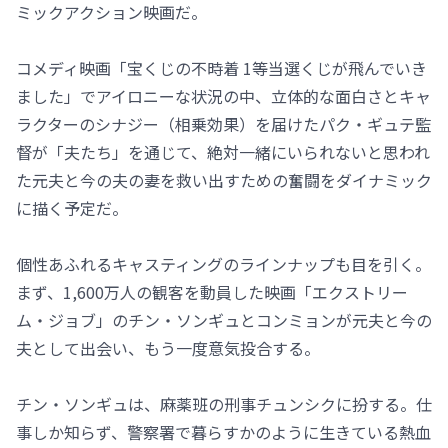
ミックアクション映画だ。
コメディ映画「宝くじの不時着 1等当選くじが飛んでいき
ました」でアイロニーな状況の中、立体的な面白さとキャ
ラクターのシナジー（相乗効果）を届けたパク・ギュテ監
督が「夫たち」を通じて、絶対一緒にいられないと思われ
た元夫と今の夫の妻を救い出すための奮闘をダイナミック
に描く予定だ。
個性あふれるキャスティングのラインナップも目を引く。
まず、1,600万人の観客を動員した映画「エクストリー
ム・ジョブ」のチン・ソンギュとコンミョンが元夫と今の
夫として出会い、もう一度意気投合する。
チン・ソンギュは、麻薬班の刑事チュンシクに扮する。仕
事しか知らず、警察署で暮らすかのように生きている熱血