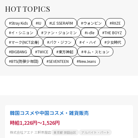
HOT TOPICS
#
Stray Kids
#
IU
#
LE SSERAFIM
#
ウォンビン
#
RIIZE
#
イ・シニョン
#
ファン・ジョンミン
#
i-dle
#
THE BOYZ
#
マーク(NCT出身)
#
パク・ジフン
#
イ・ハイ
#
少女時代
#
BIGBANG
#
TWICE
#
東方神起
#
キム・スヒョン
#
BTS(防弾少年団)
#
SEVENTEEN
#
NewJeans
韓国コスメや中国コスメ・雑貨販売
時給1,226円～1,526円
株式会社アエナ 三軒茶屋店
東京都 世田谷区
アルバイト・パート