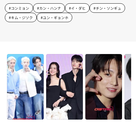
#
コンミョン
#
カン・ハンナ
#
イ・ダヒ
#
チン・ソンギュ
#
キム・ジソク
#
ユン・ギョンホ