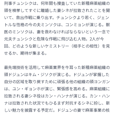
刑事チュンシクは、何年間も捜査していた新種麻薬組織の
頭を検挙してすぐに離婚した妻シネが拉致されたことを聞
いて、救出作戦に乗り出す。チュンシクより若く、ジェン
トルな性格の今の夫ミンソクは、コンミョンが演じる。獣
医のミンソクは、妻を救わなければならないという一念で
元夫チュンシクと危険な作戦に飛び込む人物。2人が今
回、どのような新しいケミストリー（相手との相性）を見
せるか、期待が集まる。
最先端技術を活用して麻薬業界を牛耳った新種麻薬組織の
頭ドジュンはキム・ジソクが演じる。ドジュンが掌握した
自分の区域を取り戻すために頑張る他の組織の頭ヨンガン
は、ユン・ギョンホが演じ、緊張感を高める。麻薬組織に
拉致される妻シネ役はカン・ハンナが演じる。カン・ハン
ナは拉致された状況でもひるまず対抗するシネに扮し、新
しい魅力を披露する予定だ。ドジュンの妻で麻薬事業の核