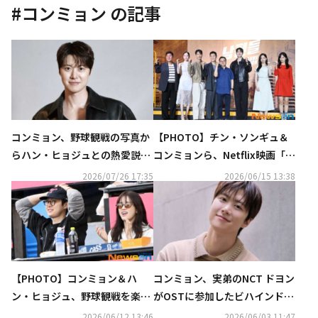
#
コンミョン
の記事
コンミョン、野球観戦の写真か
【PHOTO】チン・ソンギュ＆
らハン・ヒョジュとの熱愛説が
コンミョンら、Netflix映画「夫
浮上も「“お似合い”という声が
たち」制作報告会に出席
2026/07/26 17:35
2026/06/15 13:38
多くて満足」
【PHOTO】コンミョン＆ハ
コンミョン、実弟のNCT ドヨン
ン・ヒョジュ、野球観戦を楽し
がOSTに参加したビハインド明
む姿をキャッチ
かす「以前から歌わせてほしい
2026/06/12 13:46
2026/06/03 11:47