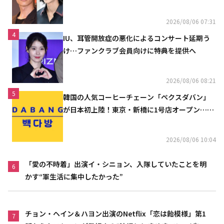
2026/08/06 07:31
4
IU、耳管開放症の悪化によるコンサート延期う
け…ファンクラブ会員向けに特典を提供へ
2026/08/06 08:21
5
韓国の人気コーヒーチェーン「ペクスダバン」
が日本初上陸！東京・新橋に1号店オープン…海
外市場へ本格進出
2026/08/06 10:04
「愛の不時着」出演イ・シニョン、入隊していたことを明
6
かす“軍生活に集中したかった”
チョン・ヘイン＆ハヨン出演のNetflix「恋は飴模様」第1
7