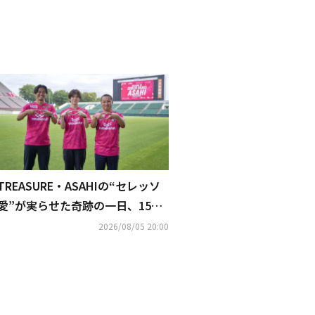
TREASURE・ASAHIの“セレッソ
愛”が実らせた奇跡の一日、15年
前の“秘蔵サイン”持参で丸橋アン
2026/08/05 20:00
バサダーも大照れ