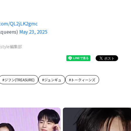
r.com/QL2jLK2gmc
ueens)
May 23, 2025
Kstyle編集部
#
ジフン(TREASURE)
#
ジュンギュ
#
トークィーンズ