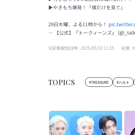
▶︎やきもち爆発！「僕だけを見て」
29日木曜、よる11時から！
pic.twitte
— 【公式】『トークィーンズ』 (@_talkq
元記事配信日時 :
2025/05/23 11:15
記者 :
TOPICS
#
TREASURE
#
ハルト