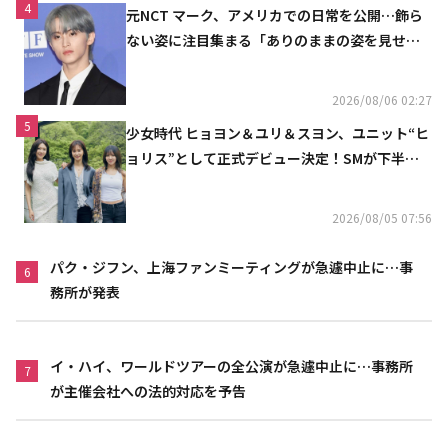
4
元NCT マーク、アメリカでの日常を公開…飾ら
ない姿に注目集まる「ありのままの姿を見せた
い」（動画あり）
2026/08/06 02:27
5
少女時代 ヒョヨン＆ユリ＆スヨン、ユニット“ヒ
ョリス”として正式デビュー決定！SMが下半期
の計画を公開
2026/08/05 07:56
パク・ジフン、上海ファンミーティングが急遽中止に…事
6
務所が発表
イ・ハイ、ワールドツアーの全公演が急遽中止に…事務所
7
が主催会社への法的対応を予告