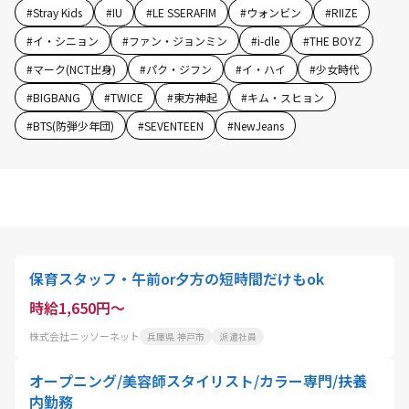
#
Stray Kids
#
IU
#
LE SSERAFIM
#
ウォンビン
#
RIIZE
#
イ・シニョン
#
ファン・ジョンミン
#
i-dle
#
THE BOYZ
#
マーク(NCT出身)
#
パク・ジフン
#
イ・ハイ
#
少女時代
#
BIGBANG
#
TWICE
#
東方神起
#
キム・スヒョン
#
BTS(防弾少年団)
#
SEVENTEEN
#
NewJeans
保育スタッフ・午前or夕方の短時間だけもok
時給1,650円～
株式会社ニッソーネット
兵庫県 神戸市
派遣社員
オープニング/美容師スタイリスト/カラー専門/扶養
内勤務