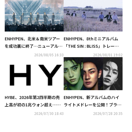
ENHYPEN、北米＆南米ツアー
ENHYPEN、8thミニアルバム
を成功裏に終了…ニューアルバ
「THE SIN : BLISS」トレーラ
ムにも期待「すぐにまた会お
ーを初公開
2026/08/05 16:33
2026/08/01 19:02
う」
HYBE、2026年第2四半期の売
ENHYPEN、新アルバムのハイ
上高が初の1兆ウォン超え…営
ライトメドレーを公開！ブラジ
業利益も過去最高を記録
リアン・ファンク調のタイトル
2026/07/30 18:43
2026/07/28 20:35
曲など全6曲を一部解禁