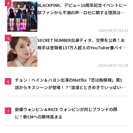
4
BLACKPINK、デビュー10周年記念イベントに一
部ファンから不満の声…ロゼに関する憶測は否
定
2026/08/07 02:32
5
SECRET NUMBER出身ディタ、交際を公表！お
相手は登録者137万人超えのYouTuber兼バイオ
リニスト
2026/08/07 02:38
チョン・ヘイン＆ハヨン出演のNetflix「恋は飴模様」第1
6
話からキスシーンが登場！？“浪漫とときめきでいっぱいの
作品”
俳優ウォンビン＆RIIZE ウォンビンが同じブランドの顔
7
に！新CMへの期待高まる