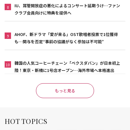
IU、耳管開放症の悪化によるコンサート延期うけ…ファン
8
クラブ会員向けに特典を提供へ
AHOF、新ドラマ「愛が来る」OST歌唱者投票で1位獲得
9
も…関与を否定“事前の協議がなく参加は不可能”
韓国の人気コーヒーチェーン「ペクスダバン」が日本初上
10
陸！東京・新橋に1号店オープン…海外市場へ本格進出
もっと見る
HOT TOPICS