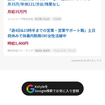
月35万/年休121/渋谷/残業なし
月給35万円
レバレジーズ株式会社
東京都 渋谷区
正社員
「週4日&15時半までの営業・営業サポート職」土日
祝休みで扶養内勤務OK!女性活躍中
時給1,400円
株式会社ベリ・マッチ
福岡県 福岡市
アルバイト・パート
supported by 求人ボックス
Kstyleを
Google検索でお気に入り登録