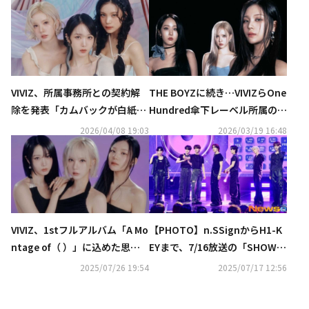
VIVIZ、所属事務所との契約解
THE BOYZに続き…VIVIZらOne
除を発表「カムバックが白紙
Hundred傘下レーベル所属の3
に…マネージャーが自腹を切る
組が相次いで契約解除を要求
2026/04/08 19:03
2026/03/19 16:48
ことも」
VIVIZ、1stフルアルバム「A Mo
【PHOTO】n.SSignからH1-K
ntage of（ ）」に込めた思い
EYまで、7/16放送の「SHOW C
とは？“これから進む道を教え
HAMPION」に出演
2025/07/26 19:54
2025/07/17 12:56
てくれる作品”