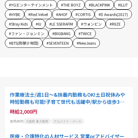
#
YGエンターテインメント
#
THE BOYZ
#
BLACKPINK
#
ILLIT
#
HYBE
#
Red Velvet
#
AHOF
#
CORTIS
#
D Awards(2027)
#
Stray Kids
#
IU
#
LE SSERAFIM
#
ウォンビン
#
RIIZE
#
ファン・ジョンミン
#
BIGBANG
#
TWICE
#
BTS(防弾少年団)
#
SEVENTEEN
#
NewJeans
作業療法士/週1日～&扶養内勤務もOK!土日祝休みや
時短勤務も可能!子育て世代も活躍中/駅から徒歩3分/
採用強化中
時給2,000円
喜馬病院
大阪府 東大阪市
アルバイト・パート
医療・介護特化の人材サービス 営業orアドバイザー