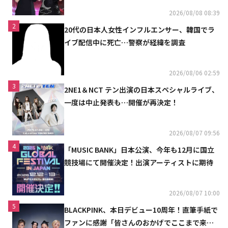
2026/08/08 08:39
2
20代の日本人女性インフルエンサー、韓国でラ
イブ配信中に死亡…警察が経緯を調査
2026/08/06 02:59
3
2NE1＆NCT テン出演の日本スペシャルライブ、
一度は中止発表も…開催が再決定！
2026/08/07 09:56
4
「MUSIC BANK」日本公演、今年も12月に国立
競技場にて開催決定！出演アーティストに期待
2026/08/07 10:00
5
BLACKPINK、本日デビュー10周年！直筆手紙で
ファンに感謝「皆さんのおかげでここまで来ら