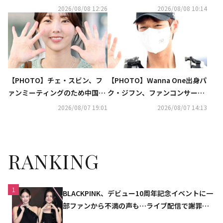
あり）
2026/08/08 12:26
2026/08/08 10:14
【PHOTO】チェ・スビン、フ
【PHOTO】Wanna One出身パ
ァンミーティングのため中国へ
ク・ジフン、ファンコンサート
出国（動画あり）
のためマカオへ出国（動画あ
2026/08/07 19:01
2026/08/07 14:13
り）
RANKING
1
BLACKPINK、デビュー10周年記念イベントに一
部ファンから不満の声も…ライブ配信で謝罪
「コミュニケーション不足だった」