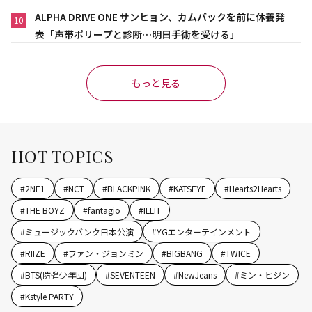
ALPHA DRIVE ONE サンヒョン、カムバックを前に休養発
10
表「声帯ポリープと診断…明日手術を受ける」
もっと見る
HOT TOPICS
#
2NE1
#
NCT
#
BLACKPINK
#
KATSEYE
#
Hearts2Hearts
#
THE BOYZ
#
fantagio
#
ILLIT
#
ミュージックバンク日本公演
#
YGエンターテインメント
#
RIIZE
#
ファン・ジョンミン
#
BIGBANG
#
TWICE
#
BTS(防弾少年団)
#
SEVENTEEN
#
NewJeans
#
ミン・ヒジン
#
Kstyle PARTY