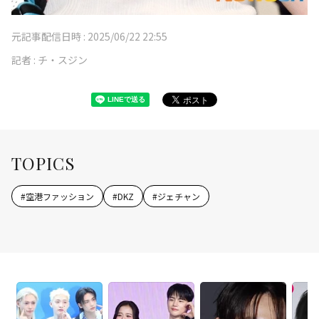
元記事配信日時 :
2025/06/22 22:55
記者 :
チ・スジン
TOPICS
#
空港ファッション
#
DKZ
#
ジェチャン