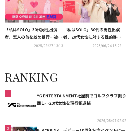
「私はSOLO」30代男性出演
「私はSOLO」30代の男性出演
者、恋人の首を絞め暴行…被害
者、20代女性に対する性的暴行
女性が苦痛を明かす“うつ病・
の疑いで緊急逮捕
2025/09/27 13:13
2025/06/24 15:29
不安障害に”
RANKING
1
YG ENTERTAINMENT社屋前でゴルフクラブ振り
回し…20代女性を現行犯逮捕
2026/08/07 02:02
2
BLACKPINK、デビュー10周年記念イベントに一