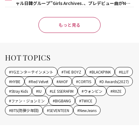
ャル日韓グループ”Girls Archives․、プレデビュー曲がNet
flix映画主題歌に異例の大抜擢
もっと見る
HOT TOPICS
#
YGエンターテインメント
#
THE BOYZ
#
BLACKPINK
#
ILLIT
#
HYBE
#
Red Velvet
#
AHOF
#
CORTIS
#
D Awards(2027)
#
Stray Kids
#
IU
#
LE SSERAFIM
#
ウォンビン
#
RIIZE
#
ファン・ジョンミン
#
BIGBANG
#
TWICE
#
BTS(防弾少年団)
#
SEVENTEEN
#
NewJeans