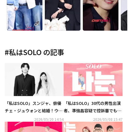
#
私はSOLO
の記事
「私はSOLO」スンジャ、俳優
「私はSOLO」30代の男性出演
チェ・ジュウォンと結婚！ウエ
者、準強姦容疑で控訴審でも有
ディング写真を続々公開
罪判決
2026/05/20 14:54
2026/05/08 15:47