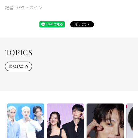
記者 :
パク・スイン
TOPICS
#
私はSOLO