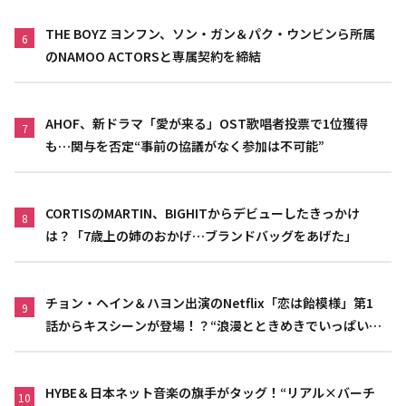
THE BOYZ ヨンフン、ソン・ガン＆パク・ウンビンら所属
6
のNAMOO ACTORSと専属契約を締結
AHOF、新ドラマ「愛が来る」OST歌唱者投票で1位獲得
7
も…関与を否定“事前の協議がなく参加は不可能”
CORTISのMARTIN、BIGHITからデビューしたきっかけ
8
は？「7歳上の姉のおかげ…ブランドバッグをあげた」
チョン・ヘイン＆ハヨン出演のNetflix「恋は飴模様」第1
9
話からキスシーンが登場！？“浪漫とときめきでいっぱいの
作品”
HYBE＆日本ネット音楽の旗手がタッグ！“リアル×バーチ
10