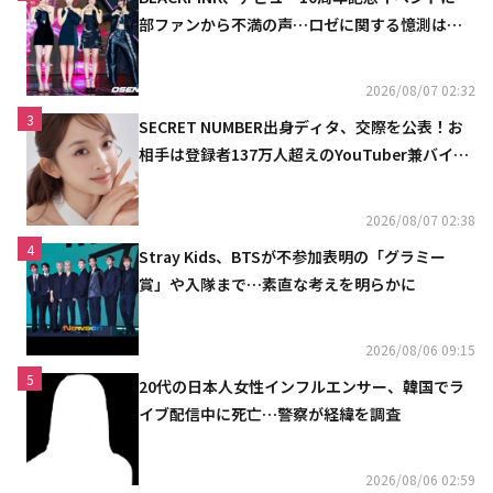
部ファンから不満の声…ロゼに関する憶測は否
定
2026/08/07 02:32
3
SECRET NUMBER出身ディタ、交際を公表！お
相手は登録者137万人超えのYouTuber兼バイオ
リニスト
2026/08/07 02:38
4
Stray Kids、BTSが不参加表明の「グラミー
賞」や入隊まで…素直な考えを明らかに
2026/08/06 09:15
5
20代の日本人女性インフルエンサー、韓国でラ
イブ配信中に死亡…警察が経緯を調査
2026/08/06 02:59