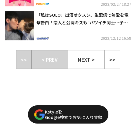
2023/02/27 18:27
「私はSOLO」出演オクスン、生配信で熱愛を電
撃告白！恋人と公開キスも“バツイチ同士…子育
ての話で親密に”（動画あり）
2022/12/12 16:58
<<
< PREV
NEXT >
>>
Kstyleを
Google検索でお気に入り登録