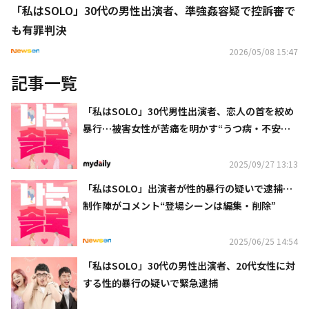
「私はSOLO」30代の男性出演者、準強姦容疑で控訴審で
も有罪判決
2026/05/08 15:47
記事一覧
「私はSOLO」30代男性出演者、恋人の首を絞め
暴行…被害女性が苦痛を明かす“うつ病・不安障
害に”
2025/09/27 13:13
「私はSOLO」出演者が性的暴行の疑いで逮捕…
制作陣がコメント“登場シーンは編集・削除”
2025/06/25 14:54
「私はSOLO」30代の男性出演者、20代女性に対
する性的暴行の疑いで緊急逮捕