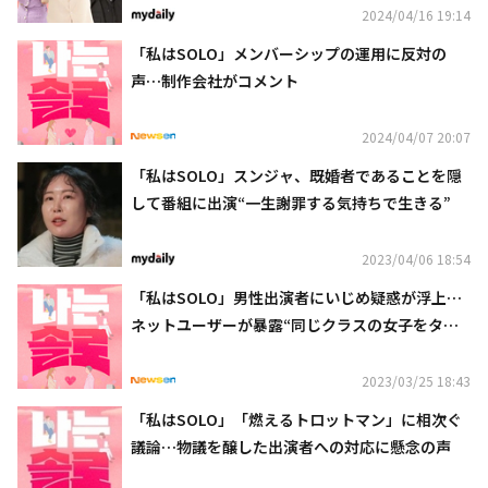
2024/04/16 19:14
「私はSOLO」メンバーシップの運用に反対の
声…制作会社がコメント
2024/04/07 20:07
「私はSOLO」スンジャ、既婚者であることを隠
して番組に出演“一生謝罪する気持ちで生きる”
2023/04/06 18:54
「私はSOLO」男性出演者にいじめ疑惑が浮上…
ネットユーザーが暴露“同じクラスの女子をター
ゲットにしていた”
2023/03/25 18:43
「私はSOLO」「燃えるトロットマン」に相次ぐ
議論…物議を醸した出演者への対応に懸念の声