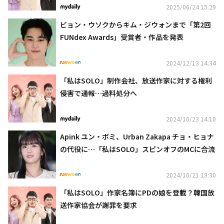
2025/06/24 15:29
ビョン・ウソクからキム・ジウォンまで「第2回
FUNdex Awards」受賞者・作品を発表
2024/12/13 14:34
「私はSOLO」制作会社、放送作家に対する権利
侵害で通報…過料処分へ
2024/10/23 14:10
Apink ユン・ボミ、Urban Zakapa チョ・ヒョナ
の代役に…「私はSOLO」スピンオフのMCに合流
2024/10/21 19:30
「私はSOLO」作家名簿にPDの娘を登載？韓国放
送作家協会が謝罪を要求