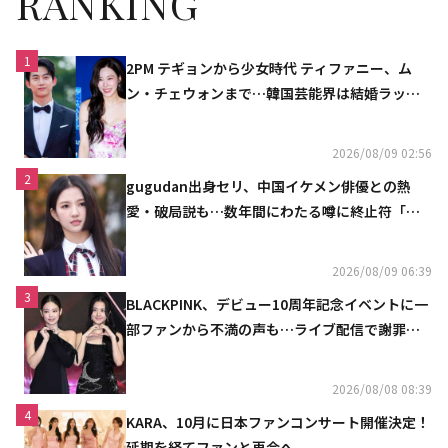
RANKING
1
2PM テギョンから少女時代 ティファニー、ム
ン・チェウォンまで…韓国芸能界は結婚ラッシ
ュ
2026/08/09 02:56
2
gugudan出身セリ、中国イケメン俳優との熱
愛・破局説も…数年間にわたる噂に終止符「邪
魔しないで」
2026/08/09 06:39
3
BLACKPINK、デビュー10周年記念イベントに一
部ファンから不満の声も…ライブ配信で謝罪
「コミュニケーション不足だった」
2026/08/08 08:39
4
KARA、10月に日本ファンコンサート開催決定！
延期を経てファンと再会へ