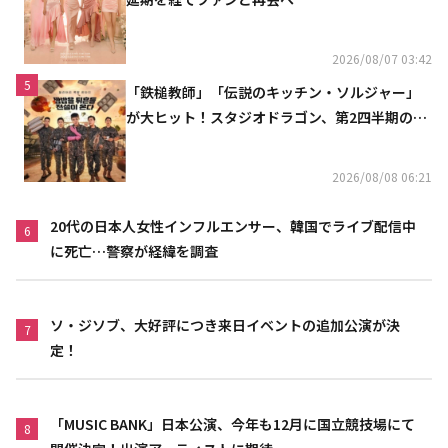
2026/08/07 03:42
5
「鉄槌教師」「伝説のキッチン・ソルジャー」
が大ヒット！スタジオドラゴン、第2四半期の売
上高が黒字に
2026/08/08 06:21
20代の日本人女性インフルエンサー、韓国でライブ配信中
6
に死亡…警察が経緯を調査
ソ・ジソブ、大好評につき来日イベントの追加公演が決
7
定！
「MUSIC BANK」日本公演、今年も12月に国立競技場にて
8