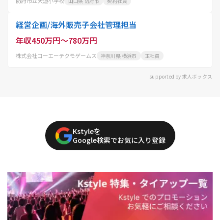
防府市立大道小学校
山口県 防府市
契約社員
経営企画/海外販売子会社管理担当
年収450万円～780万円
株式会社コーエーテクモゲームス
神奈川県 横浜市
正社員
supported by 求人ボックス
Kstyleを
Google検索でお気に入り登録