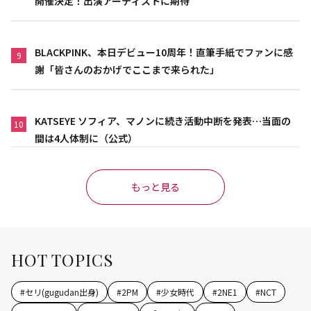
開催決定！出演アーティストに期待
BLACKPINK、本日デビュー10周年！直筆手紙でファンに感
9
謝「皆さんのおかげでここまで来られた」
KATSEYE ソフィア、マノンに続き活動中断を発表…当面の
10
間は4人体制に（公式）
もっと見る
HOT TOPICS
#
セリ(gugudan出身)
#
2PM
#
少女時代
#
2NE1
#
NCT