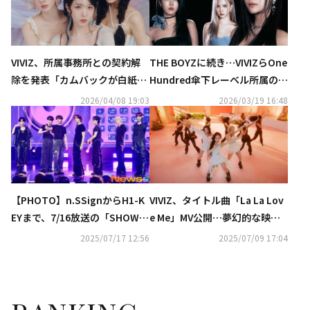
VIVIZ、所属事務所との契約解
THE BOYZに続き…VIVIZらOne
除を発表「カムバックが白紙
Hundred傘下レーベル所属の3
に…マネージャーが自腹を切る
組が相次いで契約解除を要求
2026/04/08 19:03
2026/03/19 16:48
ことも」
【PHOTO】n.SSignからH1-K
VIVIZ、タイトル曲「La La Lov
EYまで、7/16放送の「SHOW C
e Me」MV公開…夢幻的な映像
HAMPION」に出演
美に注目
2025/07/17 12:56
2025/07/09 17:04