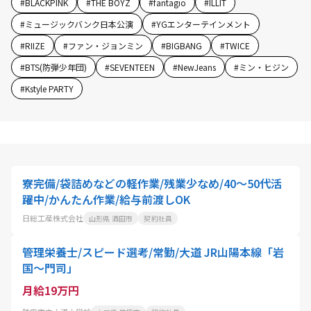
#
BLACKPINK
#
THE BOYZ
#
fantagio
#
ILLIT
#
ミュージックバンク日本公演
#
YGエンターテインメント
#
RIIZE
#
ファン・ジョンミン
#
BIGBANG
#
TWICE
#
BTS(防弾少年団)
#
SEVENTEEN
#
NewJeans
#
ミン・ヒジン
#
Kstyle PARTY
寮完備/袋詰めなどの軽作業/残業少なめ/40～50代活
躍中/かんたん作業/給与前渡しOK
日総工産株式会社
山形県 酒田市
契約社員
管理栄養士/スピード選考/常勤/大道 JR山陽本線「岩
国～門司」
月給19万円