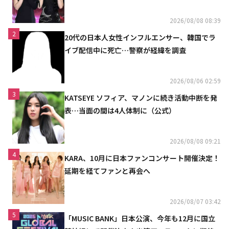
「コミュニケーション不足だった」
2026/08/08 08:39
2
20代の日本人女性インフルエンサー、韓国でラ
イブ配信中に死亡…警察が経緯を調査
2026/08/06 02:59
3
KATSEYE ソフィア、マノンに続き活動中断を発
表…当面の間は4人体制に（公式）
2026/08/08 09:21
4
KARA、10月に日本ファンコンサート開催決定！
延期を経てファンと再会へ
2026/08/07 03:42
5
「MUSIC BANK」日本公演、今年も12月に国立