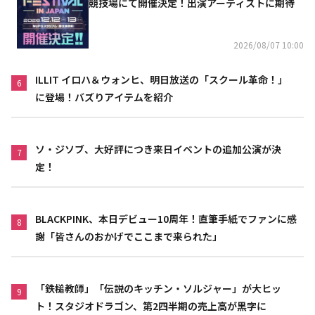
競技場にて開催決定！出演アーティストに期待
2026/08/07 10:00
ILLIT イロハ＆ウォンヒ、明日放送の「スクール革命！」
6
に登場！バズりアイテムを紹介
ソ・ジソブ、大好評につき来日イベントの追加公演が決
7
定！
BLACKPINK、本日デビュー10周年！直筆手紙でファンに感
8
謝「皆さんのおかげでここまで来られた」
「鉄槌教師」「伝説のキッチン・ソルジャー」が大ヒッ
9
ト！スタジオドラゴン、第2四半期の売上高が黒字に