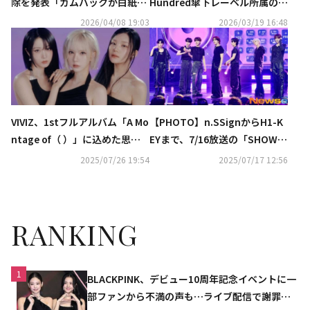
除を発表「カムバックが白紙
Hundred傘下レーベル所属の3
に…マネージャーが自腹を切る
組が相次いで契約解除を要求
2026/04/08 19:03
2026/03/19 16:48
ことも」
VIVIZ、1stフルアルバム「A Mo
【PHOTO】n.SSignからH1-K
ntage of（ ）」に込めた思い
EYまで、7/16放送の「SHOW C
とは？“これから進む道を教え
HAMPION」に出演
2025/07/26 19:54
2025/07/17 12:56
てくれる作品”
RANKING
1
BLACKPINK、デビュー10周年記念イベントに一
部ファンから不満の声も…ライブ配信で謝罪