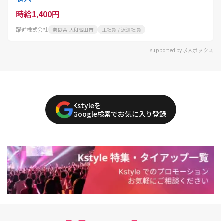
時給1,400円
躍進株式会社
奈良県 大和高田市
正社員 / 派遣社員
supported by 求人ボックス
Kstyleを
Google検索でお気に入り登録