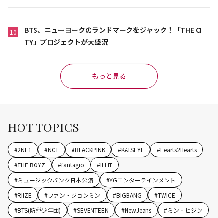
BTS、ニューヨークのランドマークをジャック！「THE CI
10
TY」プロジェクトが大盛況
もっと見る
HOT TOPICS
#
2NE1
#
NCT
#
BLACKPINK
#
KATSEYE
#
Hearts2Hearts
#
THE BOYZ
#
fantagio
#
ILLIT
#
ミュージックバンク日本公演
#
YGエンターテインメント
#
RIIZE
#
ファン・ジョンミン
#
BIGBANG
#
TWICE
#
BTS(防弾少年団)
#
SEVENTEEN
#
NewJeans
#
ミン・ヒジン