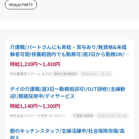
#
Kstyle PARTY
介護職/パートさんにも昇給・賞与あり/無資格&未経
験者可能!扶養範囲内でも勤務可/週3日から勤務OK/駅
チカ!主婦/主夫
時給1,230円～1,430円
特別養護老人ホーム みずほ
神奈川県 横浜市
アルバイト・パート
デイの介護職/週3日～勤務相談可!/OJT研修!/主婦歓
迎!/積極採用中/デイサービス
時給1,140円～1,200円
株式会社カスケード東京 らいおんハートリハビリ温泉デイサービス五井
千葉県 市原市
アルバイト・パート
朝のキッチンスタッフ/主婦活躍中/社会保険完備/高
収入