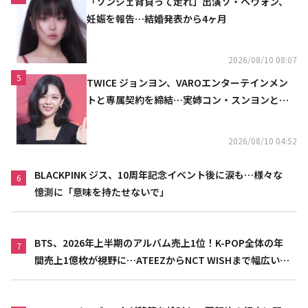
「ソンジェ背負って走れ」出演ソ・ヘウォン、
妊娠を報告…結婚発表から4ヶ月
2026/08/10 08:07
5
TWICE ジョンヨン、VAROエンターテインメン
トと専属契約を締結…実姉コン・スンヨンと同
じ事務所（公式）
2026/08/10 04:52
BLACKPINK ジス、10周年記念イベント後に涙も…様々な
6
憶測に「意味を持たせないで」
BTS、2026年上半期のアルバム売上1位！K-POP全体の年
7
間売上1億枚が視野に…ATEEZからNCT WISHまで幅広い世
代が活躍