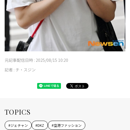
元記事配信日時 :
2025/08/15 10:20
記者 :
チ・スジン
TOPICS
#
ジェチャン
#
DKZ
#
空港ファッション