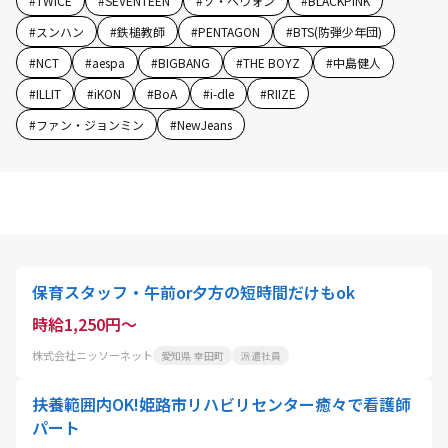
#
TWICE
#
SEVENTEEN
#
ソ・ヘウォン
#
BLACKPINK
#
スンハン
#
鉄槌教師
#
PENTAGON
#
BTS(防弾少年団)
#
NCT
#
aespa
#
BIGBANG
#
THE BOYZ
#
中島健人
#
ILLIT
#
iKON
#
BoA
#
i-dle
#
RIIZE
#
ファン・ジョンミン
#
NewJeans
保育スタッフ・午前or夕方の短時間だけもok
時給1,250円～
株式会社ニッソーネット
愛知県 幸田町
派遣社員
扶養範囲内OK!姫路市リハビリセンター癒々で看護師
パート