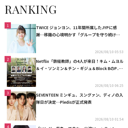
RANKING
1
TWICE ジョンヨン、11年間所属したJYPに感
謝…移籍の心境明かす「グループを守り続け
る」
2026/08/10 05:53
2
Netflix「鉄槌教師」の4人が来日！キム・ムヨル
＆イ・ソンミン＆チン・ギジュ＆Block BのP․
O、10月にスペシャルファンミーティング開催
決定
2026/08/10 06:25
3
SEVENTEEN ミンギュ、スングァン、ディノの入
隊日が決定…Pledisが正式発表
2026/08/10 01:54
4