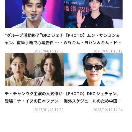
“グループ活動終了”DKZ ジェチ
【PHOTO】ムン・サンミン＆
ャン、直筆手紙で心境告白・再
WEi キム・ヨハン＆キム・ドン
契約にも言及「忘れられない大
ハンら、映画「サルモク池」VI
2026/04/15 17:39
2026/03/31 15:17
切な時間」
P試写会に出席
チ・チャンウク主演の人気作が
【PHOTO】DKZ ジェチャン、
登場！ナ・イヌの日本ファンミ
海外スケジュールのため中国へ
もアンコール放送…2月のCSホ
出国
2026/01/29 17:30
2025/12/12 12:04
ームドラマチャンネル