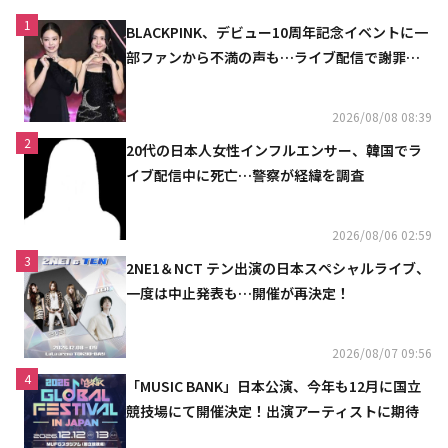
1
BLACKPINK、デビュー10周年記念イベントに一
部ファンから不満の声も…ライブ配信で謝罪
「コミュニケーション不足だった」
2026/08/08 08:39
2
20代の日本人女性インフルエンサー、韓国でラ
イブ配信中に死亡…警察が経緯を調査
2026/08/06 02:59
3
2NE1＆NCT テン出演の日本スペシャルライブ、
一度は中止発表も…開催が再決定！
2026/08/07 09:56
4
「MUSIC BANK」日本公演、今年も12月に国立
競技場にて開催決定！出演アーティストに期待