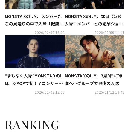
MONSTA XのI․M、メンバーた
MONSTA XのI․M、本日（2/9）
ちの見送りの中で入隊「健康に
入隊！メンバーとの記念ショッ
軍生活を終え戻って来る」
トも公開
2026/02/09 16:08
2026/02/09 11:11
“まもなく入隊”MONSTA XのI․
MONSTA XのI․M、2月9日に軍
M、K-POPで初！？コンサート
隊へ…グループで最後の入隊
中に丸刈りに
2026/02/02 12:09
2026/01/12 18:48
RANKING