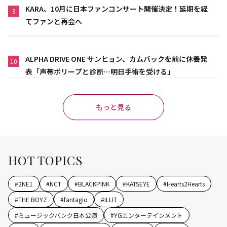
KARA、10月に日本ファンコンサート開催決定！延期を経
9
てファンと再会へ
ALPHA DRIVE ONE サンヒョン、カムバックを前に休養発
10
表「声帯ポリープと診断…明日手術を受ける」
もっと見る
HOT TOPICS
#
2NE1
#
NCT
#
BLACKPINK
#
KATSEYE
#
Hearts2Hearts
#
THE BOYZ
#
fantagio
#
ILLIT
#
ミュージックバンク日本公演
#
YGエンターテインメント