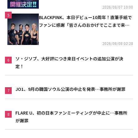
2026/08/07 10:00
5
BLACKPINK、本日デビュー10周年！直筆手紙で
ファンに感謝「皆さんのおかげでここまで来ら
れた」
2026/08/08 02:28
ソ・ジソブ、大好評につき来日イベントの追加公演が決
6
定！
JO1、9月の韓国ソウル公演の中止を発表…事務所が謝罪
7
FLARE U、初の日本ファンミーティングが中止に…事務所
8
が謝罪