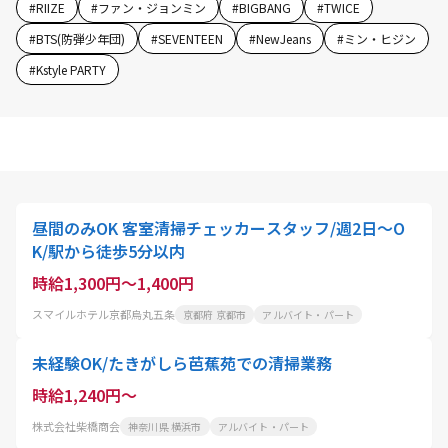
#
RIIZE
#
ファン・ジョンミン
#
BIGBANG
#
TWICE
#
BTS(防弾少年団)
#
SEVENTEEN
#
NewJeans
#
ミン・ヒジン
#
Kstyle PARTY
昼間のみOK 客室清掃チェッカースタッフ/週2日～O
K/駅から徒歩5分以内
時給1,300円～1,400円
スマイルホテル京都烏丸五条
京都府 京都市
アルバイト・パート
未経験OK/たきがしら芭蕉苑での清掃業務
時給1,240円～
株式会社柴橋商会
神奈川県 横浜市
アルバイト・パート