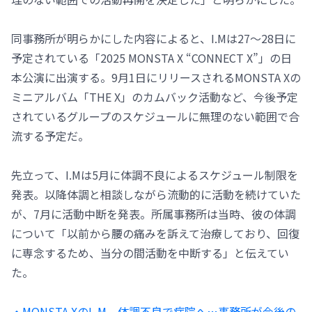
同事務所が明らかにした内容によると、I.Mは27～28日に
予定されている「2025 MONSTA X “CONNECT X”」の日
本公演に出演する。9月1日にリリースされるMONSTA Xの
ミニアルバム「THE X」のカムバック活動など、今後予定
されているグループのスケジュールに無理のない範囲で合
流する予定だ。
先立って、I.Mは5月に体調不良によるスケジュール制限を
発表。以降体調と相談しながら流動的に活動を続けていた
が、7月に活動中断を発表。所属事務所は当時、彼の体調
について「以前から腰の痛みを訴えて治療しており、回復
に専念するため、当分の間活動を中断する」と伝えてい
た。
・MONSTA XのI․M、体調不良で病院へ…事務所が今後の