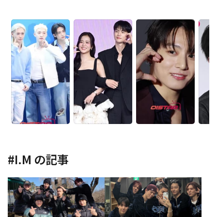
#
I.M
の記事