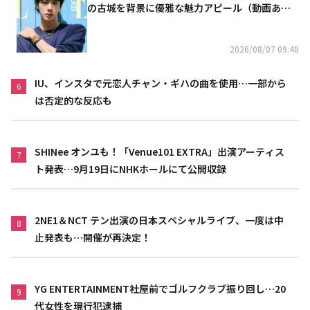
の古城を背景に優雅な魅力アピール（動画あ
り）
2026/08/07 09:48
IU、インスタで元恋人チャン・ギハの曲を使用…一部から
6
は否定的な反応も
SHINee オンユも！「Venue101 EXTRA」出演アーティス
7
ト発表…9月19日にNHKホールにて公開収録
2NE1＆NCT テン出演の日本スペシャルライブ、一度は中
8
止発表も…開催が再決定！
YG ENTERTAINMENT社屋前でゴルフクラブ振り回し…20
9
代女性を現行犯逮捕