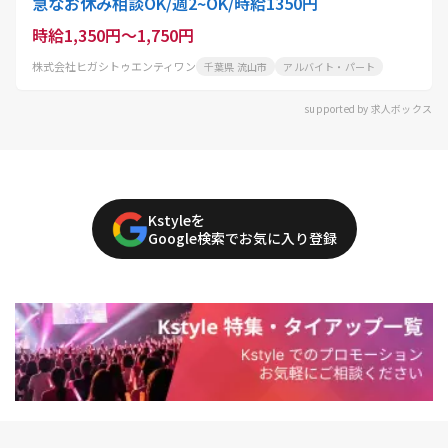
急なお休み相談OK/週2~OK/時給1350円
時給1,350円～1,750円
株式会社ヒガシトゥエンティワン
千葉県 流山市
アルバイト・パート
supported by 求人ボックス
Kstyleを
Google検索でお気に入り登録