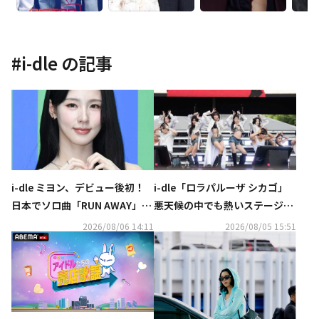
#
i-dle
の記事
i-dle ミヨン、デビュー後初！
i-dle「ロラパルーザ シカゴ」
日本でソロ曲「RUN AWAY」を
悪天候の中でも熱いステージで
8月10日にリリース
魅了！初公開の新曲パフォーマ
2026/08/06 14:11
2026/08/05 15:51
ンスも