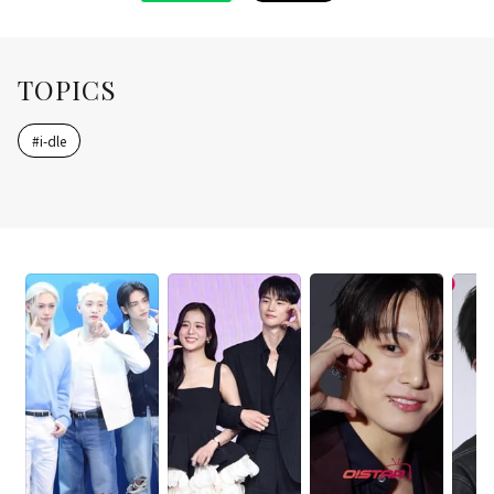
TOPICS
#
i-dle