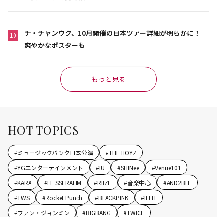
チ・チャンウク、10月開催の日本ツアー詳細が明らかに！
10
爽やかなポスターも
もっと見る
HOT TOPICS
#
ミュージックバンク日本公演
#
THE BOYZ
#
YGエンターテインメント
#
IU
#
SHINee
#
Venue101
#
KARA
#
LE SSERAFIM
#
RIIZE
#
音楽中心
#
AND2BLE
#
TWS
#
Rocket Punch
#
BLACKPINK
#
ILLIT
#
ファン・ジョンミン
#
BIGBANG
#
TWICE