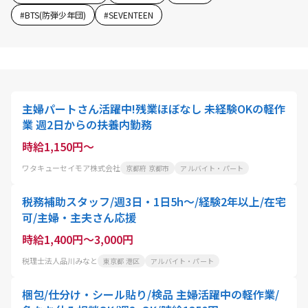
#
BTS(防弾少年団)
#
SEVENTEEN
主婦パートさん活躍中!残業ほぼなし 未経験OKの軽作
業 週2日からの扶養内勤務
時給1,150円～
ワタキューセイモア株式会社
京都府 京都市
アルバイト・パート
税務補助スタッフ/週3日・1日5h～/経験2年以上/在宅
可/主婦・主夫さん応援
時給1,400円～3,000円
税理士法人品川みなと
東京都 港区
アルバイト・パート
梱包/仕分け・シール貼り/検品 主婦活躍中の軽作業/