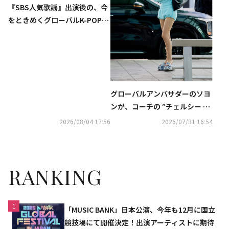
『SBS人気歌謡』出演後の、今
をときめくグローバルK-POPア
ーティストたちが週替わりで登
場する新感覚バラエティ番組
『アイドルたちの売店歌謡』を
「ABEMA」にて無料独占配信中
グローバルアンバサダーのソヨ
ンが、コーチの ”チェルシー シ
ョルダー バッグ“ を着用
2026/08/04 17:56
2026/07/31 16:54
RANKING
1
「MUSIC BANK」日本公演、今年も12月に国立
競技場にて開催決定！出演アーティストに期待