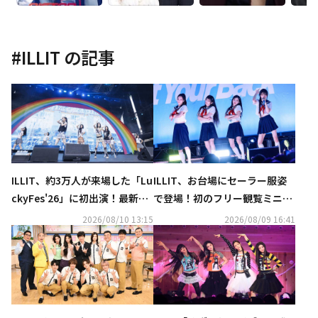
#
ILLIT
の記事
ILLIT、約3万人が来場した「Lu
ILLIT、お台場にセーラー服姿
ckyFes'26」に初出演！最新曲
で登場！初のフリー観覧ミニラ
もパフォーマンス
イブに約1万人のファンが集結
2026/08/10 13:15
2026/08/09 16:41