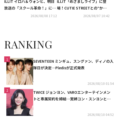
ILLIT イロハ＆ウォンヒ、明日
ILLIT「めざましライブ」に登
放送の「スクール革命！」に登
場！CUTIE STREETとの“かわ
場！バズりアイテムを紹介
いい”コラボ＆最新曲のステー
2026/08/08 17:12
2026/08/07 10:42
ジまで…ファン熱狂
RANKING
1
SEVENTEEN ミンギュ、スングァン、ディノの入
隊日が決定…Pledisが正式発表
2026/08/10 01:54
2
TWICE ジョンヨン、VAROエンターテインメン
トと専属契約を締結…実姉コン・スンヨンと同
じ事務所（公式）
2026/08/10 04:52