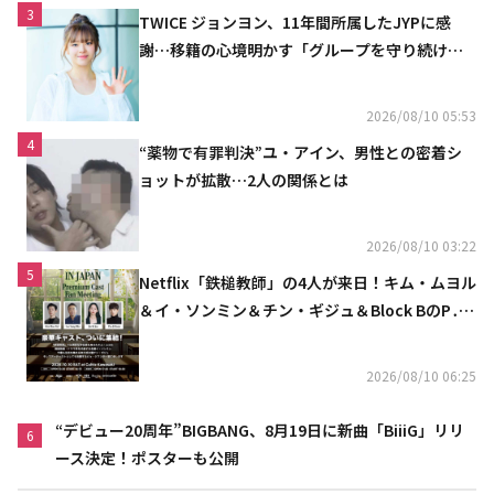
3
TWICE ジョンヨン、11年間所属したJYPに感
謝…移籍の心境明かす「グループを守り続け
る」
2026/08/10 05:53
4
“薬物で有罪判決”ユ・アイン、男性との密着シ
ョットが拡散…2人の関係とは
2026/08/10 03:22
5
Netflix「鉄槌教師」の4人が来日！キム・ムヨル
＆イ・ソンミン＆チン・ギジュ＆Block BのP․
O、10月にスペシャルファンミーティング開催
決定
2026/08/10 06:25
“デビュー20周年”BIGBANG、8月19日に新曲「BiiiG」リリ
6
ース決定！ポスターも公開