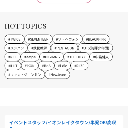
HOT TOPICS
#
TWICE
#
SEVENTEEN
#
ソ・ヘウォン
#
BLACKPINK
#
スンハン
#
鉄槌教師
#
PENTAGON
#
BTS(防弾少年団)
#
NCT
#
aespa
#
BIGBANG
#
THE BOYZ
#
中島健人
#
ILLIT
#
iKON
#
BoA
#
i-dle
#
RIIZE
#
ファン・ジョンミン
#
NewJeans
イベントスタッフ/イオンレイクタウン/単発OK!高収