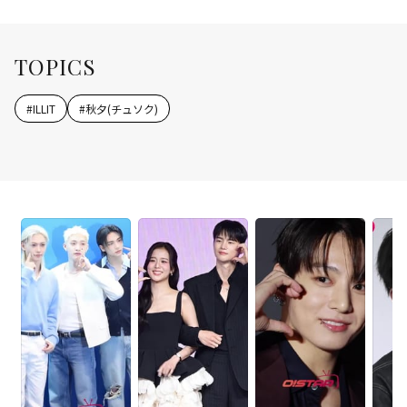
TOPICS
#
ILLIT
#
秋夕(チュソク)