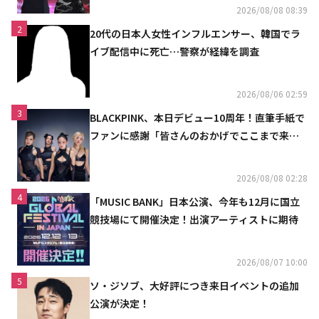
2026/08/08 08:39
2
20代の日本人女性インフルエンサー、韓国でラ
イブ配信中に死亡…警察が経緯を調査
2026/08/06 02:59
3
BLACKPINK、本日デビュー10周年！直筆手紙で
ファンに感謝「皆さんのおかげでここまで来ら
れた」
2026/08/08 02:28
4
「MUSIC BANK」日本公演、今年も12月に国立
競技場にて開催決定！出演アーティストに期待
2026/08/07 10:00
5
ソ・ジソブ、大好評につき来日イベントの追加
公演が決定！