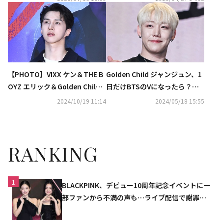
期待
【PHOTO】VIXX ケン＆THE B
Golden Child ジャンジュン、1
OYZ エリック＆Golden Child
日だけBTSのVになったら？
ら、映画「スマホを落としただ
「セルフショットを300枚撮
2024/10/19 11:14
2024/05/18 15:55
けなのに」VIP試写会に出席
る」
（動画あり）
RANKING
1
BLACKPINK、デビュー10周年記念イベントに一
部ファンから不満の声も…ライブ配信で謝罪
「コミュニケーション不足だった」