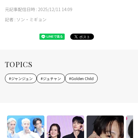
元記事配信日時 :
2025/12/11 14:09
記者 :
ソン・ミギョン
TOPICS
#
ジャンジュン
#
ジュチャン
#
Golden Child