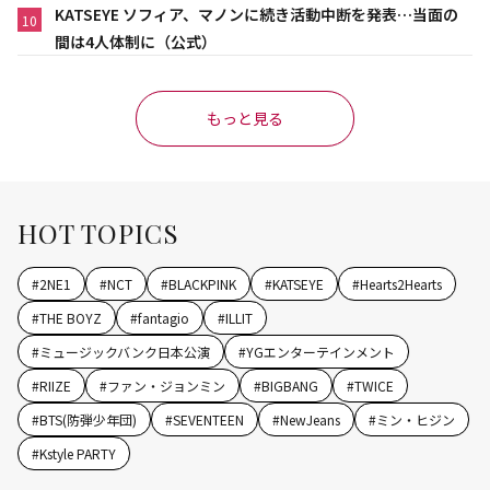
KATSEYE ソフィア、マノンに続き活動中断を発表…当面の
10
間は4人体制に（公式）
もっと見る
HOT TOPICS
#
2NE1
#
NCT
#
BLACKPINK
#
KATSEYE
#
Hearts2Hearts
#
THE BOYZ
#
fantagio
#
ILLIT
#
ミュージックバンク日本公演
#
YGエンターテインメント
#
RIIZE
#
ファン・ジョンミン
#
BIGBANG
#
TWICE
#
BTS(防弾少年団)
#
SEVENTEEN
#
NewJeans
#
ミン・ヒジン
#
Kstyle PARTY