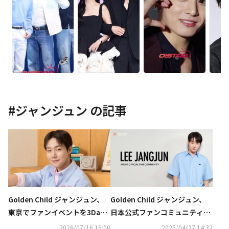
#
ジャンジュン
の記事
Golden Child ジャンジュン、
Golden Child ジャンジュン、
東京でファンイベントを3Days
日本公式ファンコミュニティが
開催決定！多彩なコンテンツに
オープン
2026/07/16 16:00
2025/04/27 14:32