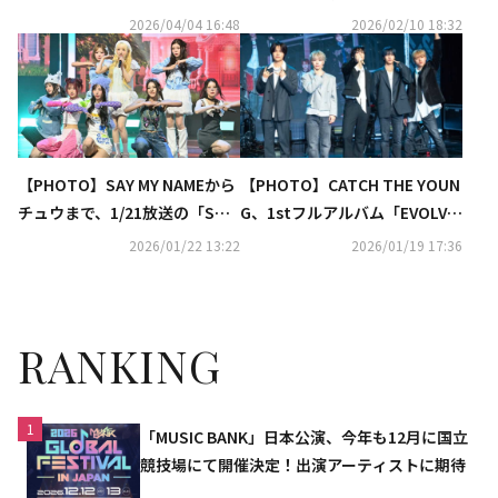
で演奏する姿に注目
iiほか注目のアーティストも
2026/04/04 16:48
2026/02/10 18:32
続々と登場！『SBS人気歌謡』
最新回が 「Music K」にて日本
最速・独占配信中
【PHOTO】SAY MY NAMEから
【PHOTO】CATCH THE YOUN
チュウまで、1/21放送の「SHO
G、1stフルアルバム「EVOLV
W CHAMPION」に出演
E」発売記念ショーケースを開
2026/01/22 13:22
2026/01/19 17:36
催
RANKING
1
「MUSIC BANK」日本公演、今年も12月に国立
競技場にて開催決定！出演アーティストに期待