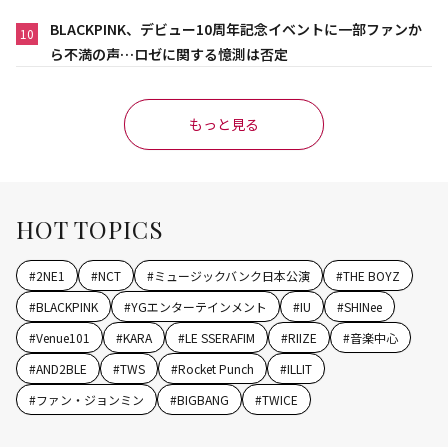
BLACKPINK、デビュー10周年記念イベントに一部ファンか
10
ら不満の声…ロゼに関する憶測は否定
もっと見る
HOT TOPICS
#
2NE1
#
NCT
#
ミュージックバンク日本公演
#
THE BOYZ
#
BLACKPINK
#
YGエンターテインメント
#
IU
#
SHINee
#
Venue101
#
KARA
#
LE SSERAFIM
#
RIIZE
#
音楽中心
#
AND2BLE
#
TWS
#
Rocket Punch
#
ILLIT
#
ファン・ジョンミン
#
BIGBANG
#
TWICE