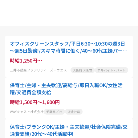
オフィスクリーンスタッフ/平日6:30～10:30の週3日
～週5日勤務!/スキマ時間に働く/40～60代主婦パート
活躍中
時給1,250円～
三井不動産ファシリティーズ・ウエスト株式会社
大阪府 大阪市
アルバイト・パート
保育士/主婦・主夫歓迎/高給与/即日入職OK/女性活
躍/交通費全額支給
時給1,500円～1,600円
WAYキャスト株式会社
千葉県 柏市
派遣社員
保育士/ブランクOK/主婦・主夫歓迎/社会保険完備/交
通費支給/20代～40代活躍中!