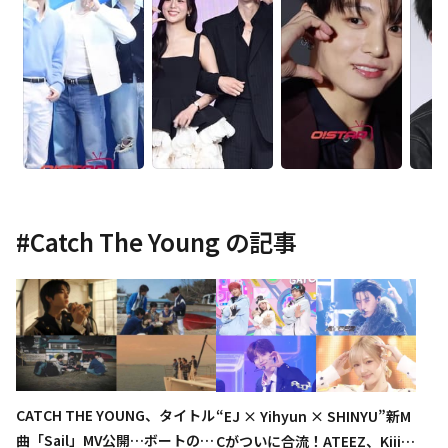
#
Catch The Young
の記事
CATCH THE YOUNG、タイトル
“EJ × Yihyun × SHINYU”新M
曲「Sail」MV公開…ボートの上
Cがついに合流！ATEEZ、KiiiKi