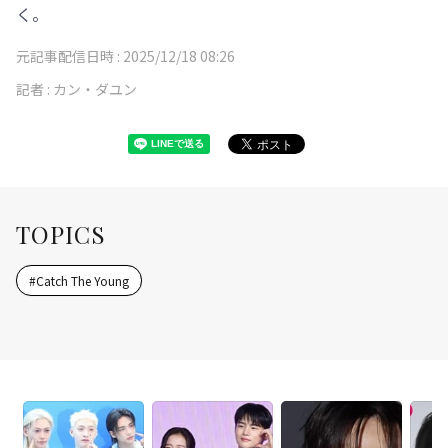
く。
元記事配信日時 :
2025/12/18 08:26
記者 :
カン・ダユン
TOPICS
#
Catch The Young