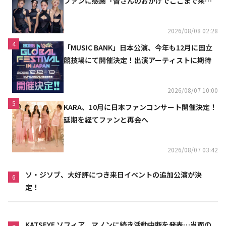
ファンに感謝「皆さんのおかげでここまで来ら
れた」
2026/08/08 02:28
4
「MUSIC BANK」日本公演、今年も12月に国立
競技場にて開催決定！出演アーティストに期待
2026/08/07 10:00
5
KARA、10月に日本ファンコンサート開催決定！
延期を経てファンと再会へ
2026/08/07 03:42
ソ・ジソブ、大好評につき来日イベントの追加公演が決
6
定！
KATSEYE ソフィア、マノンに続き活動中断を発表…当面の