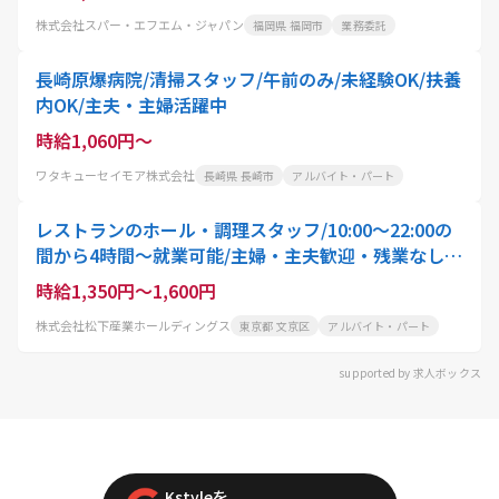
株式会社スパー・エフエム・ジャパン
福岡県 福岡市
業務委託
長崎原爆病院/清掃スタッフ/午前のみ/未経験OK/扶養
内OK/主夫・主婦活躍中
時給1,060円～
ワタキューセイモア株式会社
長崎県 長崎市
アルバイト・パート
レストランのホール・調理スタッフ/10:00〜22:00の
間から4時間〜就業可能/主婦・主夫歓迎・残業なし・
土日休み
時給1,350円～1,600円
株式会社松下産業ホールディングス
東京都 文京区
アルバイト・パート
supported by 求人ボックス
Kstyleを