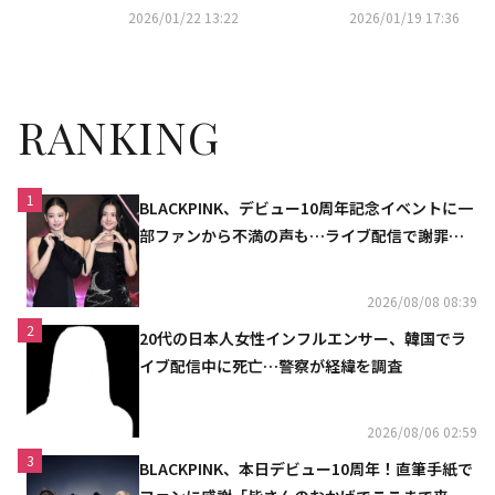
W CHAMPION」に出演
E」発売記念ショーケースを開
2026/01/22 13:22
2026/01/19 17:36
催
RANKING
1
BLACKPINK、デビュー10周年記念イベントに一
部ファンから不満の声も…ライブ配信で謝罪
「コミュニケーション不足だった」
2026/08/08 08:39
2
20代の日本人女性インフルエンサー、韓国でラ
イブ配信中に死亡…警察が経緯を調査
2026/08/06 02:59
3
BLACKPINK、本日デビュー10周年！直筆手紙で