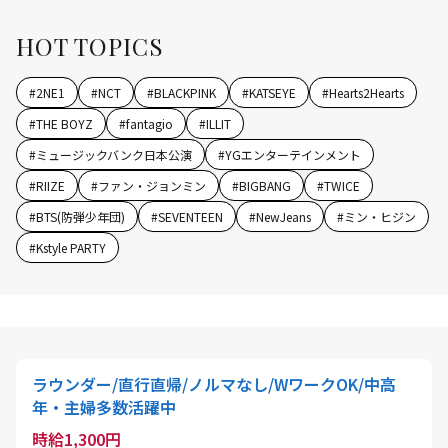
HOT TOPICS
#
2NE1
#
NCT
#
BLACKPINK
#
KATSEYE
#
Hearts2Hearts
#
THE BOYZ
#
fantagio
#
ILLIT
#
ミュージックバンク日本公演
#
YGエンターテインメント
#
RIIZE
#
ファン・ジョンミン
#
BIGBANG
#
TWICE
#
BTS(防弾少年団)
#
SEVENTEEN
#
NewJeans
#
ミン・ヒジン
#
Kstyle PARTY
ラウンダー/直行直帰/ノルマなし/WワークOK/中高
年・主婦多数活躍中
時給1,300円