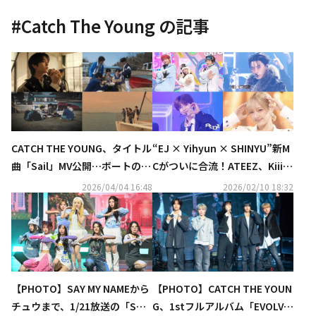
#
Catch The Young
の記事
CATCH THE YOUNG、タイトル
“EJ × Yihyun × SHINYU”新M
曲「Sail」MV公開…ボートの上
Cがついに合流！ATEEZ、KiiiKi
で演奏する姿に注目
iiほか注目のアーティストも
2026/04/04 16:48
2026/02/10 18:32
続々と登場！『SBS人気歌謡』
最新回が 「Music K」にて日本
最速・独占配信中
【PHOTO】SAY MY NAMEから
【PHOTO】CATCH THE YOUN
チュウまで、1/21放送の「SHO
G、1stフルアルバム「EVOLV