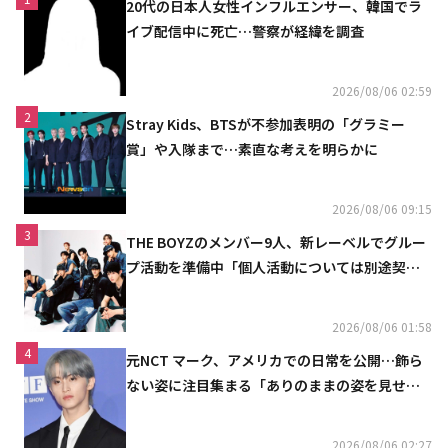
20代の日本人女性インフルエンサー、韓国でラ
イブ配信中に死亡…警察が経緯を調査
2026/08/06 02:59
2
Stray Kids、BTSが不参加表明の「グラミー
賞」や入隊まで…素直な考えを明らかに
2026/08/06 09:15
3
THE BOYZのメンバー9人、新レーベルでグルー
プ活動を準備中「個人活動については別途契約
へ」
2026/08/06 01:58
4
元NCT マーク、アメリカでの日常を公開…飾ら
ない姿に注目集まる「ありのままの姿を見せた
い」（動画あり）
2026/08/06 02:27