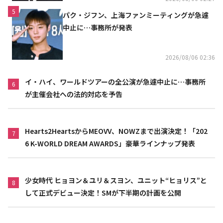
5
パク・ジフン、上海ファンミーティングが急遽
中止に…事務所が発表
2026/08/06 02:36
イ・ハイ、ワールドツアーの全公演が急遽中止に…事務所
6
が主催会社への法的対応を予告
Hearts2HeartsからMEOVV、NOWZまで出演決定！「202
7
6 K-WORLD DREAM AWARDS」豪華ラインナップ発表
少女時代 ヒョヨン＆ユリ＆スヨン、ユニット“ヒョリス”と
8
して正式デビュー決定！SMが下半期の計画を公開