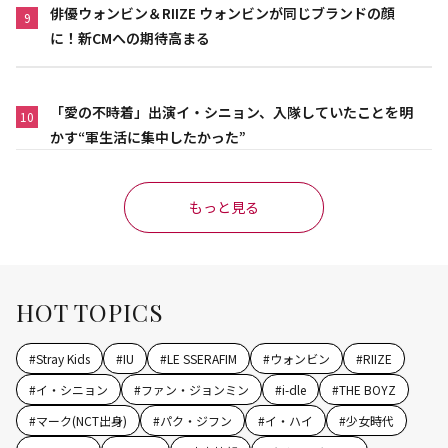
俳優ウォンビン＆RIIZE ウォンビンが同じブランドの顔
9
に！新CMへの期待高まる
「愛の不時着」出演イ・シニョン、入隊していたことを明
10
かす“軍生活に集中したかった”
もっと見る
HOT TOPICS
#
Stray Kids
#
IU
#
LE SSERAFIM
#
ウォンビン
#
RIIZE
#
イ・シニョン
#
ファン・ジョンミン
#
i-dle
#
THE BOYZ
#
マーク(NCT出身)
#
パク・ジフン
#
イ・ハイ
#
少女時代