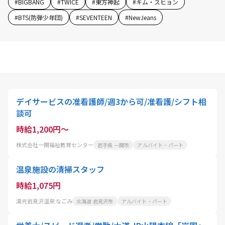
#
BIGBANG
#
TWICE
#
東方神起
#
キム・スヒョン
#
BTS(防弾少年団)
#
SEVENTEEN
#
NewJeans
デイサービスの准看護師/週3から可/准看護/シフト相
談可
時給1,200円～
株式会社一関福祉教育センター
岩手県 一関市
アルバイト・パート
温泉施設の清掃スタッフ
時給1,075円
湯元岩見沢温泉 なごみ
北海道 岩見沢市
アルバイト・パート