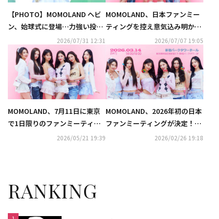
【PHOTO】MOMOLAND ヘビ
MOMOLAND、日本ファンミー
ン、始球式に登場…力強い投球
ティングを控え意気込み明かす
フォーム
「この瞬間だけをずっと待って
2026/07/31 12:31
2026/07/07 19:05
いた」
MOMOLAND、7月11日に東京
MOMOLAND、2026年初の日本
で1日限りのファンミーティン
ファンミーティングが決定！ホ
グ開催決定！
ワイトデーに東京にて開催
2026/05/21 19:39
2026/02/26 19:18
RANKING
1