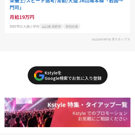
栄養士/スピード選考/常勤/大道 JR山陽本線「岩国～
門司」
月給19万円
防府市立大道小学校
山口県 防府市
契約社員
supported by 求人ボックス
Kstyleを
Google検索でお気に入り登録