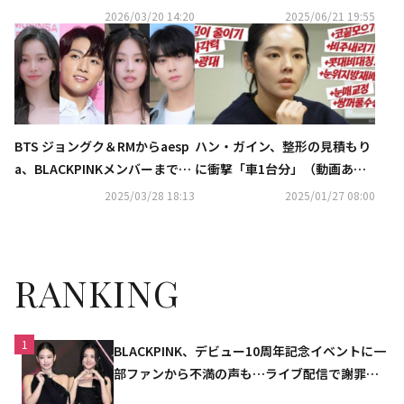
ショットが話題（動画あり）
実施（動画あり）
2026/03/20 14:20
2025/06/21 19:55
BTS ジョングク＆RMからaesp
ハン・ガイン、整形の見積もり
a、BLACKPINKメンバーまで
に衝撃「車1台分」（動画あ
続々…韓国の山火事の被害支援
り）
2025/03/28 18:13
2025/01/27 08:00
のため寄付
RANKING
1
BLACKPINK、デビュー10周年記念イベントに一
部ファンから不満の声も…ライブ配信で謝罪
「コミュニケーション不足だった」