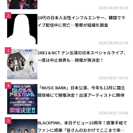
2026/08/08 08:39
2
20代の日本人女性インフルエンサー、韓国でラ
イブ配信中に死亡…警察が経緯を調査
2026/08/06 02:59
3
2NE1＆NCT テン出演の日本スペシャルライブ、
一度は中止発表も…開催が再決定！
2026/08/07 09:56
4
「MUSIC BANK」日本公演、今年も12月に国立
競技場にて開催決定！出演アーティストに期待
2026/08/07 10:00
5
BLACKPINK、本日デビュー10周年！直筆手紙で
ファンに感謝「皆さんのおかげでここまで来ら