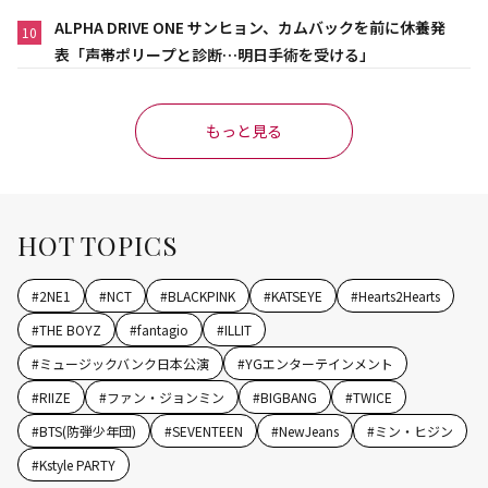
ALPHA DRIVE ONE サンヒョン、カムバックを前に休養発
10
表「声帯ポリープと診断…明日手術を受ける」
もっと見る
HOT TOPICS
#
2NE1
#
NCT
#
BLACKPINK
#
KATSEYE
#
Hearts2Hearts
#
THE BOYZ
#
fantagio
#
ILLIT
#
ミュージックバンク日本公演
#
YGエンターテインメント
#
RIIZE
#
ファン・ジョンミン
#
BIGBANG
#
TWICE
#
BTS(防弾少年団)
#
SEVENTEEN
#
NewJeans
#
ミン・ヒジン
#
Kstyle PARTY