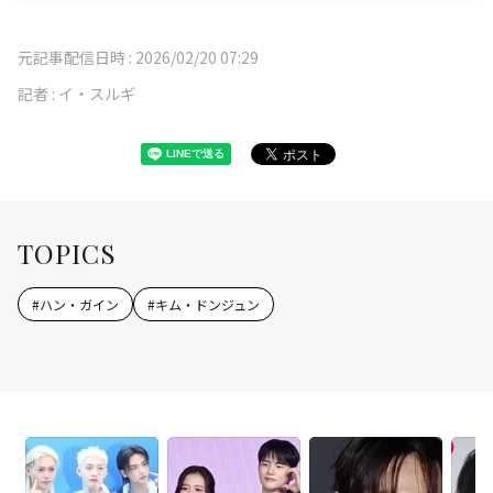
元記事配信日時 :
2026/02/20 07:29
記者 :
イ・スルギ
TOPICS
#
ハン・ガイン
#
キム・ドンジュン