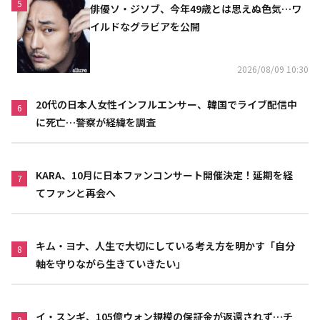
5
俳優ソ・ジソブ、今年49歳とは思えぬ色気…ワ
イルドなグラビアを公開
2026/08/09 10:30
20代の日本人女性インフルエンサー、韓国でライブ配信中
6
に死亡…警察が経緯を調査
KARA、10月に日本ファンコンサート開催決定！延期を経
7
てファンと再会へ
キム・ヨナ、人生で大切にしている考え方を明かす「自分
8
軸を守りながら生きていきたい」
イ・スンギ、105億ウォン規模の保証金が返還されず…チ
9