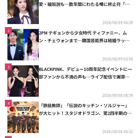
愛・破局説も…数年間にわたる噂に終止符「邪
魔しないで」
2026/08/09 06:39
2
2PM テギョンから少女時代 ティファニー、ム
ン・チェウォンまで…韓国芸能界は結婚ラッシ
ュ
2026/08/09 02:56
3
BLACKPINK、デビュー10周年記念イベントに一
部ファンから不満の声も…ライブ配信で謝罪
「コミュニケーション不足だった」
2026/08/08 08:39
4
「鉄槌教師」「伝説のキッチン・ソルジャー」
が大ヒット！スタジオドラゴン、第2四半期の売
上高が黒字に
2026/08/08 06:21