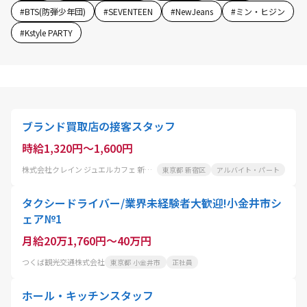
#
BTS(防弾少年団)
#
SEVENTEEN
#
NewJeans
#
ミン・ヒジン
#
Kstyle PARTY
ブランド買取店の接客スタッフ
時給1,320円～1,600円
株式会社クレイン ジュエルカフェ 新宿神楽坂店
東京都 新宿区
アルバイト・パート
タクシードライバー/業界未経験者大歓迎!小金井市シ
ェア№1
月給20万1,760円～40万円
つくば観光交通株式会社
東京都 小金井市
正社員
ホール・キッチンスタッフ