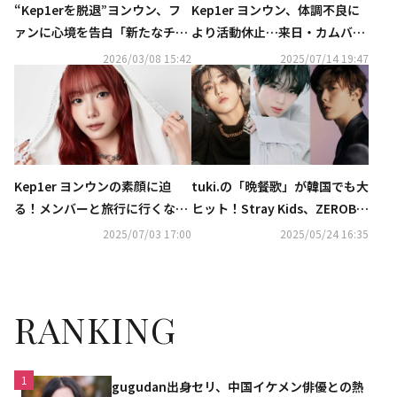
“Kep1erを脱退”ヨンウン、フ
Kep1er ヨンウン、体調不良に
ァンに心境を告白「新たなチャ
より活動休止…来日・カムバッ
プターへ…また会う日まで元気
ク控え発表
2026/03/08 15:42
2025/07/14 19:47
でいてほしい」
Kep1er ヨンウンの素顔に迫
tuki.の「晩餐歌」が韓国でも大
る！メンバーと旅行に行くな
ヒット！Stray Kids、ZEROBA
ら、どこに行きたい？
SEONE、Kep1erも…人気アー
2025/07/03 17:00
2025/05/24 16:35
ティストが続々とカバーを公開
RANKING
1
gugudan出身セリ、中国イケメン俳優との熱