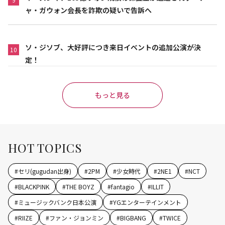
ャ・ガウォン会長を詐欺の疑いで告訴へ
ソ・ジソブ、大好評につき来日イベントの追加公演が決
10
定！
もっと見る
HOT TOPICS
#
セリ(gugudan出身)
#
2PM
#
少女時代
#
2NE1
#
NCT
#
BLACKPINK
#
THE BOYZ
#
fantagio
#
ILLIT
#
ミュージックバンク日本公演
#
YGエンターテインメント
#
RIIZE
#
ファン・ジョンミン
#
BIGBANG
#
TWICE