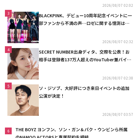
2026/08/07 02:02
3
BLACKPINK、デビュー10周年記念イベントに一
部ファンから不満の声…ロゼに関する憶測は否
定
2026/08/07 02:32
4
SECRET NUMBER出身ディタ、交際を公表！お
相手は登録者137万人超えのYouTuber兼バイオ
リニスト
2026/08/07 02:38
5
ソ・ジソブ、大好評につき来日イベントの追加
公演が決定！
2026/08/07 03:57
THE BOYZ ヨンフン、ソン・ガン＆パク・ウンビンら所属
6
のNAMOO ACTORSと専属契約を締結