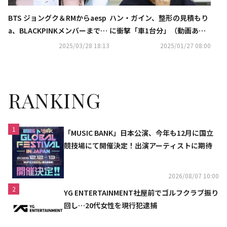
BTS ジョングク＆RMからaesp
ハン・ガイン、整形の見積もり
a、BLACKPINKメンバーまで
に衝撃「車1台分」（動画あ
続々…韓国の山火事の被害支援
り）
2025/03/28 18:13
2025/01/27 08:00
のため寄付
RANKING
1
「MUSIC BANK」日本公演、今年も12月に国立
競技場にて開催決定！出演アーティストに期待
2026/08/07 10:00
2
YG ENTERTAINMENT社屋前でゴルフクラブ振り
回し…20代女性を現行犯逮捕