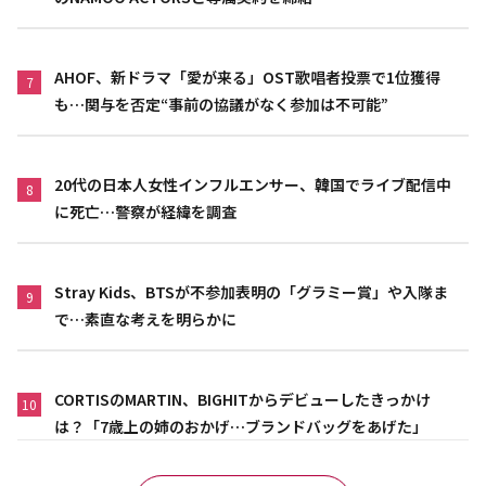
AHOF、新ドラマ「愛が来る」OST歌唱者投票で1位獲得
7
も…関与を否定“事前の協議がなく参加は不可能”
20代の日本人女性インフルエンサー、韓国でライブ配信中
8
に死亡…警察が経緯を調査
Stray Kids、BTSが不参加表明の「グラミー賞」や入隊ま
9
で…素直な考えを明らかに
CORTISのMARTIN、BIGHITからデビューしたきっかけ
10
は？「7歳上の姉のおかげ…ブランドバッグをあげた」