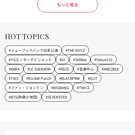
もっと見る
HOT TOPICS
#
ミュージックバンク日本公演
#
THE BOYZ
#
YGエンターテインメント
#
IU
#
SHINee
#
Venue101
#
KARA
#
LE SSERAFIM
#
RIIZE
#
音楽中心
#
AND2BLE
#
TWS
#
Rocket Punch
#
BLACKPINK
#
ILLIT
#
ファン・ジョンミン
#
BIGBANG
#
TWICE
#
BTS(防弾少年団)
#
SEVENTEEN