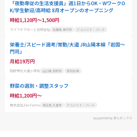
「夜勤専従の生活支援員」週1日からOK・WワークO
K/学生歓迎/高時給 8月オープンのオープニング
時給1,120円～1,500円
ライフケアはーと合同会社
兵庫県 神戸市
アルバイト・パート
栄養士/スピード選考/常勤/大道 JR山陽本線「岩国～
門司」
月給19万円
防府市立大道小学校
山口県 防府市
契約社員
野菜の選別・調整スタッフ
時給1,200円～
株式会社Zen Farms
埼玉県 久喜市
アルバイト・パート
supported by 求人ボックス