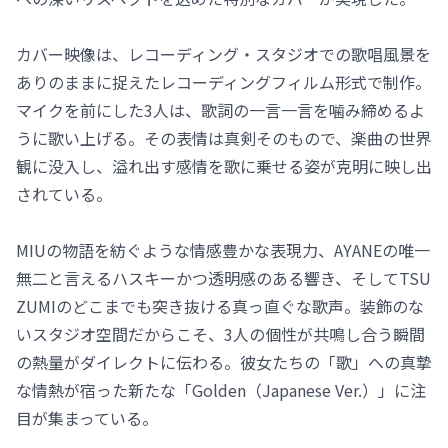
カバー映像は、レコーディング・スタジオでの歌唱風景を
ありのままに捉えたレコーディングフィルム形式で制作。
マイクを前にした3人は、歌詞の一言一言を噛み締めるよ
うに歌い上げる。その表情は真剣そのもので、楽曲の世界
観に没入し、溢れ出す感情を歌に乗せる姿が克明に映し出
されている。
MIUの物語を紡ぐような情感豊かな表現力、AYANEの唯一
無二と言えるハスキーかつ透明感のある響き、そしてTSU
ZUMIのどこまでも突き抜ける真っ直ぐな歌声。装飾のな
いスタジオ空間だからこそ、3人の個性が共鳴し合う瞬間
の熱量がダイレクトに伝わる。彼女たちの「歌」への真摯
な情熱が宿った新たな「Golden（Japanese Ver.）」に注
目が集まっている。