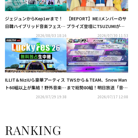
ジェジュンからKep1erまで！
【REPORT】ME:Iメンバーのサ
日韓ハイブリッド音楽フェス、
プライズ登壇にTSUZUMIが
全出演アーティストを発表
涙…実写映画「モアナと伝説の
2026/08/03 18:16
2026/07/30 11:53
海」一夜限りのミュージカルプ
レミア開催
ILLIT＆NiziUら豪華アーティス
TWSから＆TEAM、Snow Man
ト60組以上が集結！野外音楽フ
まで総勢80組！明日放送「音楽
ェス「LuckyFes'26」ABEMAに
の日2026」タイムテーブルと歌
2026/07/29 19:38
2026/07/17 12:08
て無料独占生中継
唱曲を発表
RANKING