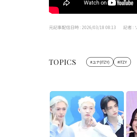
元記事配信日時 :
2026/03/18 08:13
記者 :
TOPICS
#
ユナ(ITZY)
#
ITZY