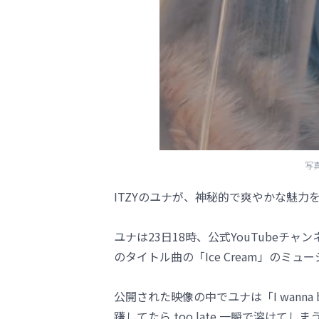
写
ITZYのユナが、神秘的で爽やかな魅力
ユナは23日18時、公式YouTubeチャ
のタイトル曲の「Ice Cream」のミ
公開された映像の中でユナは「I wanna be your 
躇してたら too late 一瞬で溶け