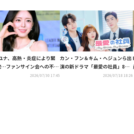
Y ユナ、高熱・炎症により緊
カン・フン＆キム・ヘジュンら出
院…ファンサイン会への不参
演の新ドラマ「最愛の社員」8月3
発表
日よりU-NEXTにて独占配信決定
2026/07/30 17:45
2026/07/18 18:26