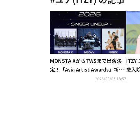
MONSTA XからTWSまで出演決
ITZ
定！「Asia Artist Awards」新た
急入
なラインナップ発表
加を
2026/08/06 18:57