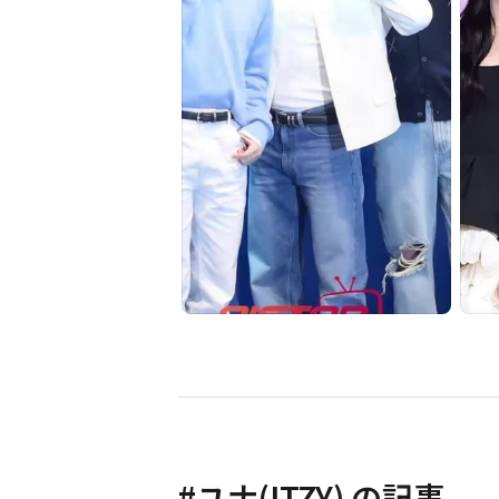
#
ユナ(ITZY)
の記事