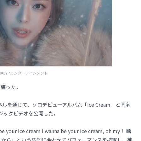
真=JYPエンターテインメント
を纏った。
ンネルを通じて、ソロデビューアルバム「Ice Cream」と同名
ュージックビデオを公開した。
ice cream I wanna be your ice cream, oh my！ 躊
てしまうから」という歌詞に合わせてパフォーマンスを披露し、神