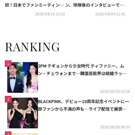
初！日本でファンミーティング
ン、除隊後のインタビューで見
を5月に開催決定
せた多彩な表情に注目
2026/04/16 13:16
2026/04/04 11:41
RANKING
1
2PM テギョンから少女時代 ティファニー、ム
ン・チェウォンまで…韓国芸能界は結婚ラッシ
ュ
2026/08/09 02:56
2
BLACKPINK、デビュー10周年記念イベントに一
部ファンから不満の声も…ライブ配信で謝罪
「コミュニケーション不足だった」
2026/08/08 08:39
3