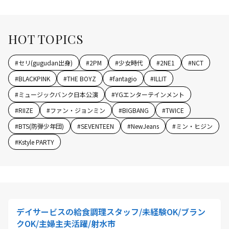
HOT TOPICS
#
セリ(gugudan出身)
#
2PM
#
少女時代
#
2NE1
#
NCT
#
BLACKPINK
#
THE BOYZ
#
fantagio
#
ILLIT
#
ミュージックバンク日本公演
#
YGエンターテインメント
#
RIIZE
#
ファン・ジョンミン
#
BIGBANG
#
TWICE
#
BTS(防弾少年団)
#
SEVENTEEN
#
NewJeans
#
ミン・ヒジン
#
Kstyle PARTY
デイサービスの給食調理スタッフ/未経験OK/ブラン
クOK/主婦主夫活躍/射水市