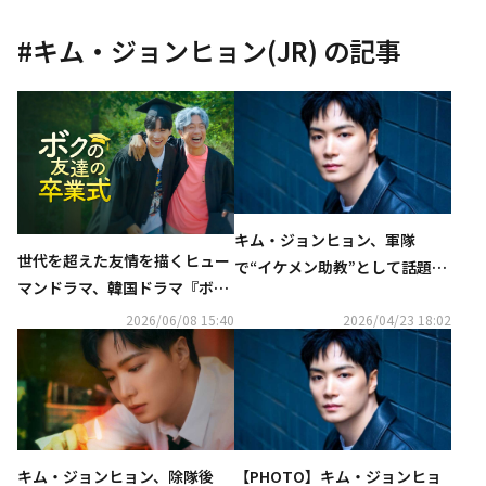
#
キム・ジョンヒョン(JR)
の記事
キム・ジョンヒョン、軍隊
世代を超えた友情を描くヒュー
で“イケメン助教”として話題
マンドラマ、韓国ドラマ『ボク
に！？除隊後の変化も明かす
の友達の卒業式』がU-NEXTで
「ありのままの姿で生きていこ
2026/06/08 15:40
2026/04/23 18:02
独占配信決定
うと思った」
キム・ジョンヒョン、除隊後
【PHOTO】キム・ジョンヒョ