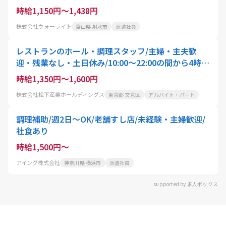
時給1,150円～1,438円
株式会社ウォーライト
富山県 射水市
派遣社員
レストランのホール・調理スタッフ/主婦・主夫歓
迎・残業なし・土日休み/10:00〜22:00の間から4時
間〜就業可能/スタッフ・アクティオ
時給1,350円～1,600円
株式会社松下産業ホールディングス
東京都 文京区
アルバイト・パート
調理補助/週2日～OK/老舗すし店/未経験・主婦歓迎/
社食あり
時給1,500円～
アイング株式会社
神奈川県 横浜市
派遣社員
supported by 求人ボックス