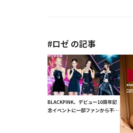
#
ロゼ
の記事
BLACKPINK、デビュー10周年記
念イベントに一部ファンから不満
の声…ロゼに関する憶測は否定