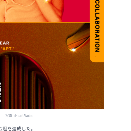
写真=iHeartRadio
o」で2冠を達成した。