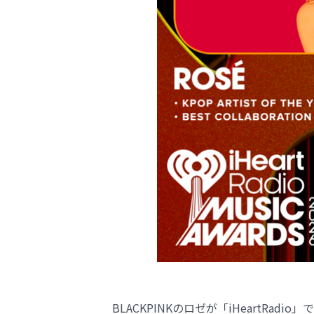
BLACKPINKのロゼが「iHeartRadi