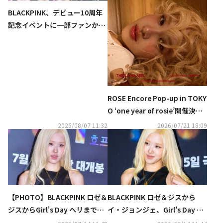
BLACKPINK、デビュー10周年
記念イベントに一部ファンから
不満の声…ロゼに関する憶測は
否定
ROSE Encore Pop-up in TOKY
O ‘one year of rosie’開催決
定！
2026/08/07 11:32
2026/07/21 18:09
【PHOTO】BLACKPINK ロゼ＆
BLACKPINK ロゼ＆ジスから
ジスからGirl's Day ヘリまで、
イ・ジョンジェ、Girl's Day ヘ
映画「ホープ」VIP試写会に出
リまで豪華集結！映画「ホー