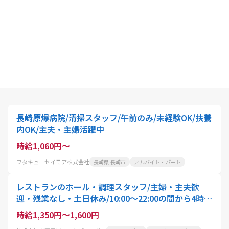
長崎原爆病院/清掃スタッフ/午前のみ/未経験OK/扶養
内OK/主夫・主婦活躍中
時給1,060円～
ワタキューセイモア株式会社
長崎県 長崎市
アルバイト・パート
レストランのホール・調理スタッフ/主婦・主夫歓
迎・残業なし・土日休み/10:00〜22:00の間から4時
間〜就業可能/スタッフ・アクティオ
時給1,350円～1,600円