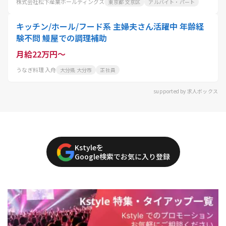
株式会社松下産業ホールディングス
東京都 文京区
アルバイト・パート
キッチン/ホール/フード系 主婦夫さん活躍中 年齢経
験不問 鰻屋での調理補助
月給22万円～
うなぎ料理 入舟
大分県 大分市
正社員
supported by 求人ボックス
Kstyleを
Google検索でお気に入り登録