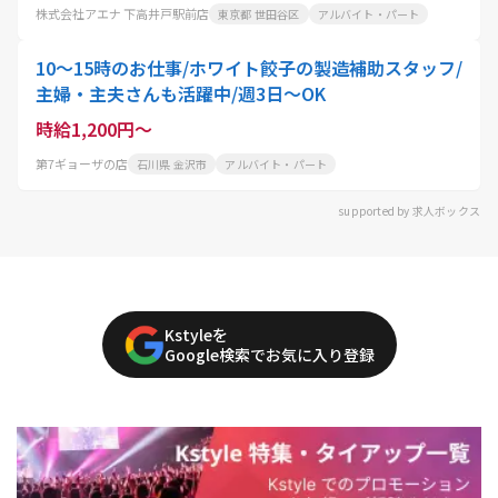
株式会社アエナ 下高井戸駅前店
東京都 世田谷区
アルバイト・パート
10～15時のお仕事/ホワイト餃子の製造補助スタッフ/
主婦・主夫さんも活躍中/週3日～OK
時給1,200円～
第7ギョーザの店
石川県 金沢市
アルバイト・パート
supported by 求人ボックス
Kstyleを
Google検索でお気に入り登録