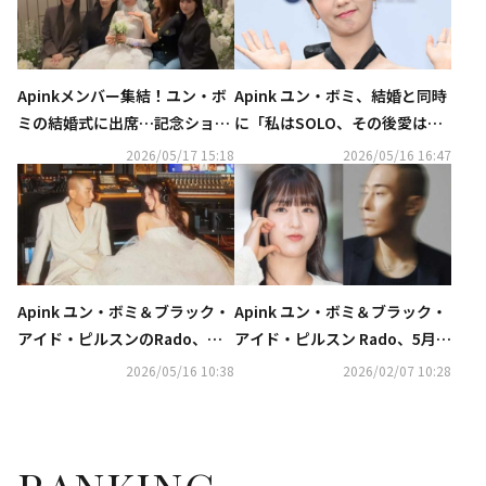
Apinkメンバー集結！ユン・ボ
Apink ユン・ボミ、結婚と同時
ミの結婚式に出席…記念ショッ
に「私はSOLO、その後愛は続
ト＆涙も
く」MCを卒業
2026/05/17 15:18
2026/05/16 16:47
Apink ユン・ボミ＆ブラック・
Apink ユン・ボミ＆ブラック・
アイド・ピルスンのRado、本
アイド・ピルスン Rado、5月1
日（5/16）結婚！ウエディング
6日に挙式…事務所がコメント
2026/05/16 10:38
2026/02/07 10:28
写真を初公開