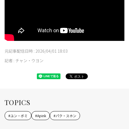
元記事配信日時 :
2026/04/01 18:03
記者 :
チャン・ウヨン
TOPICS
#
ユン・ボミ
#
Apink
#
パク・スホン