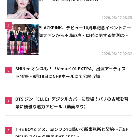
2026/08/07 08:25
5
BLACKPINK、デビュー10周年記念イベントに一
部ファンから不満の声…ロゼに関する憶測は否
定
2026/08/07 02:32
SHINee オンユも！「Venue101 EXTRA」出演アーティス
6
ト発表…9月19日にNHKホールにて公開収録
BTS ジン「ELLE」デジタルカバーに登場！パリの古城を背
7
景に優雅な魅力アピール（動画あり）
THE BOYZ ソヌ、ヨンフンに続いて新事務所と契約…元GF
8
RIEND ユジュら所属のAT AREAへ