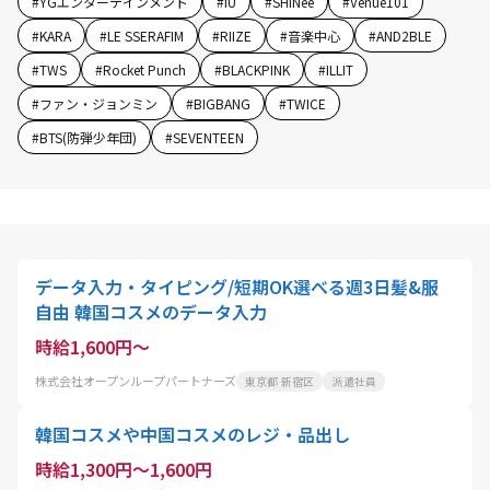
#
YGエンターテインメント
#
IU
#
SHINee
#
Venue101
#
KARA
#
LE SSERAFIM
#
RIIZE
#
音楽中心
#
AND2BLE
#
TWS
#
Rocket Punch
#
BLACKPINK
#
ILLIT
#
ファン・ジョンミン
#
BIGBANG
#
TWICE
#
BTS(防弾少年団)
#
SEVENTEEN
データ入力・タイピング/短期OK選べる週3日髪&服
自由 韓国コスメのデータ入力
時給1,600円～
株式会社オープンループパートナーズ
東京都 新宿区
派遣社員
韓国コスメや中国コスメのレジ・品出し
時給1,300円～1,600円