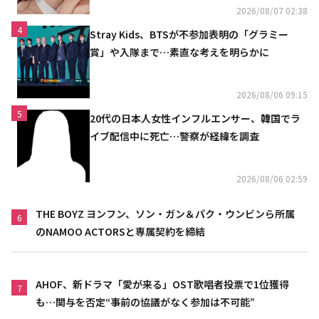
2026/08/07 02:38
4
Stray Kids、BTSが不参加表明の「グラミー
賞」や入隊まで…素直な考えを明らかに
2026/08/06 09:15
5
20代の日本人女性インフルエンサー、韓国でラ
イブ配信中に死亡…警察が経緯を調査
2026/08/06 02:59
THE BOYZ ヨンフン、ソン・ガン＆パク・ウンビンら所属
6
のNAMOO ACTORSと専属契約を締結
AHOF、新ドラマ「愛が来る」OST歌唱者投票で1位獲得
7
も…関与を否定“事前の協議がなく参加は不可能”