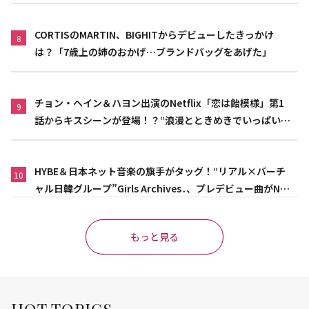
CORTISのMARTIN、BIGHITからデビューしたきっかけ
8
は？「7歳上の姉のおかげ…ブランドバッグをあげた」
チョン・ヘイン＆ハヨン出演のNetflix「恋は飴模様」第1
9
話からキスシーンが登場！？“浪漫とときめきでいっぱいの
作品”
HYBE＆日本ネット音楽の旗手がタッグ！“リアル×バーチ
10
ャル日韓グループ”Girls Archives․、プレデビュー曲がNet
flix映画主題歌に異例の大抜擢
もっと見る