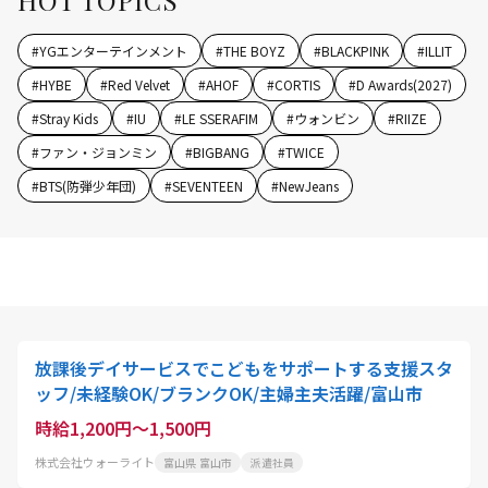
HOT TOPICS
#
YGエンターテインメント
#
THE BOYZ
#
BLACKPINK
#
ILLIT
#
HYBE
#
Red Velvet
#
AHOF
#
CORTIS
#
D Awards(2027)
#
Stray Kids
#
IU
#
LE SSERAFIM
#
ウォンビン
#
RIIZE
#
ファン・ジョンミン
#
BIGBANG
#
TWICE
#
BTS(防弾少年団)
#
SEVENTEEN
#
NewJeans
放課後デイサービスでこどもをサポートする支援スタ
ッフ/未経験OK/ブランクOK/主婦主夫活躍/富山市
時給1,200円～1,500円
株式会社ウォーライト
富山県 富山市
派遣社員