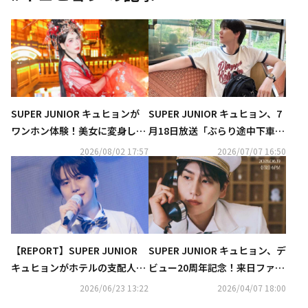
SUPER JUNIOR キュヒョンが
SUPER JUNIOR キュヒョン、7
ワンホン体験！美女に変身した
月18日放送「ぶらり途中下車の
姿が話題に（動画あり）
旅」に登場！3度目の出演に期
2026/08/02 17:57
2026/07/07 16:50
待
【REPORT】SUPER JUNIOR
SUPER JUNIOR キュヒョン、デ
キュヒョンがホテルの支配人
ビュー20周年記念！来日ファン
に！？カバーステージからキュ
ミーティングの詳細が決定
2026/06/23 13:22
2026/04/07 18:00
ートなダンスまで…日本ファン