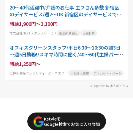
20～40代活躍中/介護のお仕事 主フさん多数 新宿区
のデイサービス/週2～OK 新宿区のデイサービスで食
事・入浴のサポート/長期休暇あり×残業なし×資格
時給1,900円～2,100円
を活かせる×主婦 さん多数/短期OK
株式会社NEXTスタッフサービス
東京都 新宿区
派遣社員
オフィスクリーンスタッフ/平日6:30～10:30の週3日
～週5日勤務!/スキマ時間に働く/40～60代主婦パート
活躍中
時給1,250円～
三井不動産ファシリティーズ・ウエスト株式会社
大阪府 大阪市
アルバイト・パート
supported by 求人ボックス
Kstyleを
Google検索でお気に入り登録