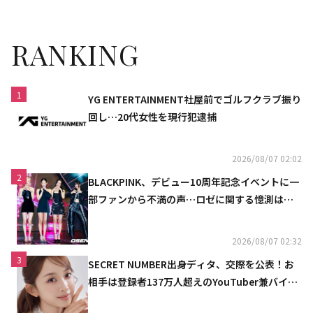
をおもてなし
RANKING
1
YG ENTERTAINMENT社屋前でゴルフクラブ振り
回し…20代女性を現行犯逮捕
2026/08/07 02:02
2
BLACKPINK、デビュー10周年記念イベントに一
部ファンから不満の声…ロゼに関する憶測は否
定
2026/08/07 02:32
3
SECRET NUMBER出身ディタ、交際を公表！お
相手は登録者137万人超えのYouTuber兼バイオ
リニスト