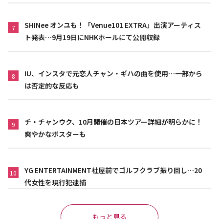
SHINee オンユも！「Venue101 EXTRA」出演アーティス
7
ト発表…9月19日にNHKホールにて公開収録
IU、インスタで元恋人チャン・ギハの曲を使用…一部から
8
は否定的な反応も
チ・チャンウク、10月開催の日本ツアー詳細が明らかに！
9
爽やかなポスターも
YG ENTERTAINMENT社屋前でゴルフクラブ振り回し…20
10
代女性を現行犯逮捕
もっと見る