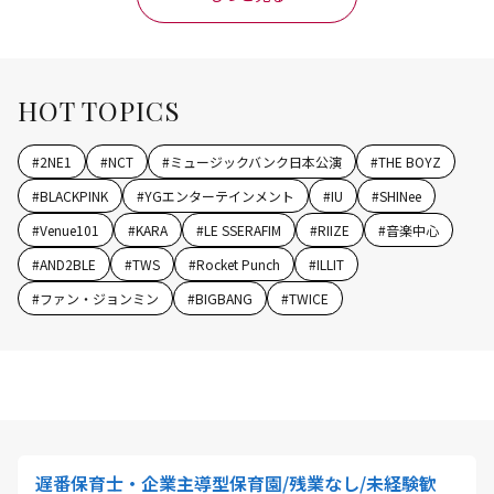
HOT TOPICS
#
2NE1
#
NCT
#
ミュージックバンク日本公演
#
THE BOYZ
#
BLACKPINK
#
YGエンターテインメント
#
IU
#
SHINee
#
Venue101
#
KARA
#
LE SSERAFIM
#
RIIZE
#
音楽中心
#
AND2BLE
#
TWS
#
Rocket Punch
#
ILLIT
#
ファン・ジョンミン
#
BIGBANG
#
TWICE
遅番保育士・企業主導型保育園/残業なし/未経験歓