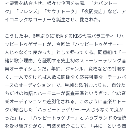
ィ要素を結合させ、様々な企画を披露。「カバントー
ク」「フレンズ」「サウナトーク」「夜間売店」など、ア
イコニックなコーナーを誕生させ、愛された。
こうした中、6年ぶりに復活するKBS代表バラエティ「ハ
ッピートゥゲザー」が、今回は「ハッピートゥゲザー-一
人じゃなくて良かった」として帰ってくる。同番組は「一
緒に歌う理由」を証明する史上初のストーリーテリング音
楽オーディションだ。年齢、ジャンル、資格などの制限な
く、一人でなければ人数に関係なく応募可能な「チームベ
ースのオーディション」で、単純な歌唱力よりも、自分た
ちだけの物語とハーモニーが審査基準という点で、他の音
楽オーディションと差別化される。このように音楽とトー
クが結合した「ハッピートゥゲザー-一人じゃなくて良か
った」は、「ハッピートゥゲザー」というブランドの伝統
を受け継ぎながら、音楽を媒介にして、「共に」という価