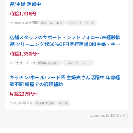
迎/主婦 活躍中
時給1,316円
ten kids 川崎大師園
神奈川県 川崎市
アルバイト・パート
店舗スタッフのサポート・シフトフォロー/未経験歓
迎!クリーニング代50%OFF!直行直帰OK!主婦・主夫
活躍中!ブランクOK!正社員登用あり
時給1,350円～
株式会社モデル社
愛知県 名古屋市
アルバイト・パート
キッチン/ホール/フード系 主婦夫さん活躍中 年齢経
験不問 鰻屋での調理補助
月給22万円～
うなぎ料理 入舟
大分県 大分市
正社員
supported by 求人ボックス