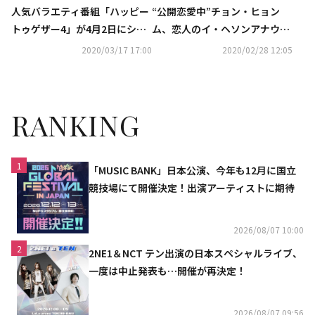
人気バラエティ番組「ハッピー
“公開恋愛中”チョン・ヒョン
トゥゲザー4」が4月2日にシー
ム、恋人のイ・ヘソンアナウン
ズン終了…再整備のため放送休
サーを自慢？「TOEICは930
2020/03/17 17:00
2020/02/28 12:05
止へ
点」
RANKING
1
「MUSIC BANK」日本公演、今年も12月に国立
競技場にて開催決定！出演アーティストに期待
2026/08/07 10:00
2
2NE1＆NCT テン出演の日本スペシャルライブ、
一度は中止発表も…開催が再決定！
2026/08/07 09:56