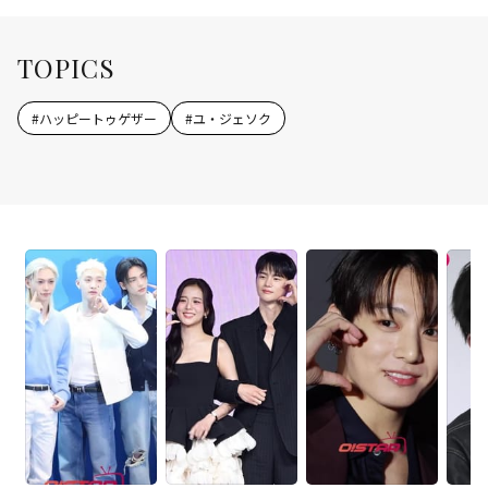
TOPICS
#
ハッピートゥゲザー
#
ユ・ジェソク