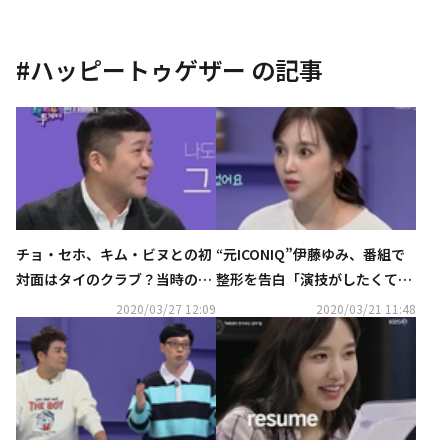
#
ハッピートゥゲザー
の記事
チョ・セホ、キム・ビヌとの初
“元ICONIQ”伊藤ゆみ、番組で
対面はタイのクラブ？当時のエ
整形を告白「演技がしたくて日
ピソードを告白「ただ一緒に遊
本へ…顔も少しお手入れした」
2020/03/27 12:09
2020/03/21 11:48
びたかった」（動画あり）