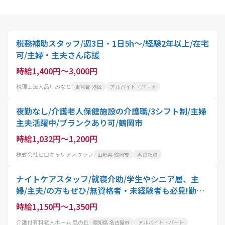
税務補助スタッフ/週3日・1日5h～/経験2年以上/在宅
可/主婦・主夫さん応援
時給1,400円～3,000円
税理士法人品川みなと
東京都 港区
アルバイト・パート
夜勤なし/介護老人保健施設の介護職/3シフト制/主婦
主夫活躍中/ブランクあり可/鶴岡市
時給1,032円～1,200円
株式会社ヒロキャリアスタッフ
山形県 鶴岡市
派遣社員
ナイトケアスタッフ/就寝介助/学生やシニア層、主
婦/主夫/の方もぜひ/無資格者・未経験者も必見!勤務
は週3日～OK、16:00～21:00の間で応相談
時給1,150円～1,350円
介護付有料老人ホーム 風の丘
愛知県 名古屋市
アルバイト・パート