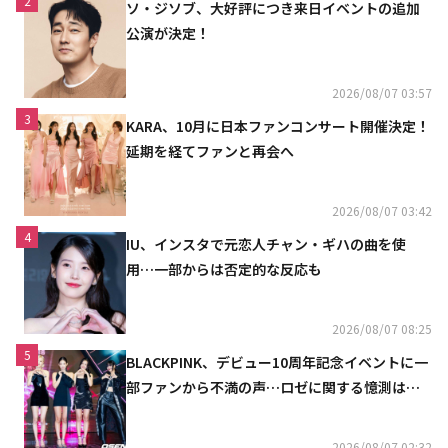
2
ソ・ジソブ、大好評につき来日イベントの追加
公演が決定！
2026/08/07 03:57
3
KARA、10月に日本ファンコンサート開催決定！
延期を経てファンと再会へ
2026/08/07 03:42
4
IU、インスタで元恋人チャン・ギハの曲を使
用…一部からは否定的な反応も
2026/08/07 08:25
5
BLACKPINK、デビュー10周年記念イベントに一
部ファンから不満の声…ロゼに関する憶測は否
定
2026/08/07 02:32