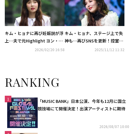
キム・ヒョナに再び妊娠説が浮
キム・ヒョナ、ステージ上で失
上…夫で元Highlight ヨン・ジ
神も…再びSNSを更新！控室で
ュンヒョンとのデート姿が話題
のセクシーショット公開
2026/02/20 16:58
2025/11/12 11:32
RANKING
1
「MUSIC BANK」日本公演、今年も12月に国立
競技場にて開催決定！出演アーティストに期待
2026/08/07 10:00