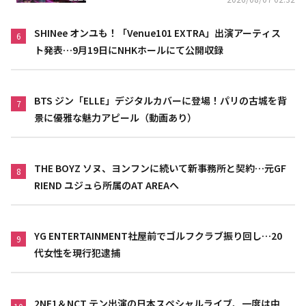
SHINee オンユも！「Venue101 EXTRA」出演アーティス
6
ト発表…9月19日にNHKホールにて公開収録
BTS ジン「ELLE」デジタルカバーに登場！パリの古城を背
7
景に優雅な魅力アピール（動画あり）
THE BOYZ ソヌ、ヨンフンに続いて新事務所と契約…元GF
8
RIEND ユジュら所属のAT AREAへ
YG ENTERTAINMENT社屋前でゴルフクラブ振り回し…20
9
代女性を現行犯逮捕
2NE1＆NCT テン出演の日本スペシャルライブ、一度は中