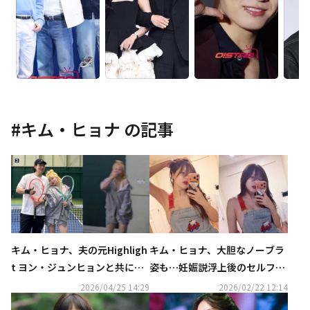
#
キム・ヒョナ
の記事
キム・ヒョナ、夫の元Highligh
キム・ヒョナ、大胆なノーブラ
t ヨン・ジュンヒョンと共にチ
姿も…妊娠説浮上後のセルフシ
ャン・ソンギュの誕生日をお祝
ョットに注目
2026/04/25 14:29
2026/02/22 12:14
い！（動画あり）