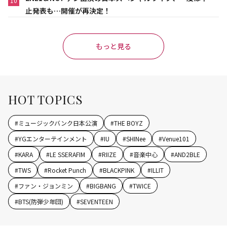
10
止発表も…開催が再決定！
もっと見る
HOT TOPICS
#
ミュージックバンク日本公演
#
THE BOYZ
#
YGエンターテインメント
#
IU
#
SHINee
#
Venue101
#
KARA
#
LE SSERAFIM
#
RIIZE
#
音楽中心
#
AND2BLE
#
TWS
#
Rocket Punch
#
BLACKPINK
#
ILLIT
#
ファン・ジョンミン
#
BIGBANG
#
TWICE
#
BTS(防弾少年団)
#
SEVENTEEN