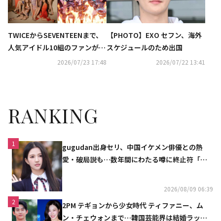
TWICEからSEVENTEENまで、
【PHOTO】EXO セフン、海外
人気アイドル10組のファンが熾
スケジュールのため出国
烈なバトル！新サバイバル番組
2026/07/23 17:48
2026/07/22 13:41
「ファンダムステージ」に注目
RANKING
1
gugudan出身セリ、中国イケメン俳優との熱
愛・破局説も…数年間にわたる噂に終止符「邪
魔しないで」
2026/08/09 06:39
2
2PM テギョンから少女時代 ティファニー、ム
ン・チェウォンまで…韓国芸能界は結婚ラッシ