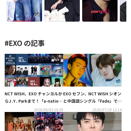
#
EXO
の記事
NCT WISH、EXO チャンヨルか
EXO セフン、NCT WISH シオン
らJ․Y․ Parkまで！「a-nation
と中国語シングル「Fade」でコ
2026」第1弾出演アーティスト
ラボ…本日リリース
2026/08/03 18:39
2026/07/29 12:14
発表