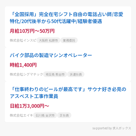
「全国採用」完全在宅シフト自由の電話占い師/恋愛
特化/20代後半から50代活躍中/経験者優遇
月給10万円～50万円
株式会社インスピ
大阪府 松原市
業務委託
バイク部品の製造マシンオペレーター
時給1,400円
株式会社シグマテック
埼玉県 熊谷市
派遣社員
「仕事終わりのビールが最高です」サウナ好き必見の
アスベスト工事作業員
日給1万3,000円～
株式会社エイキ
石川県 金沢市
正社員
supported by 求人ボックス