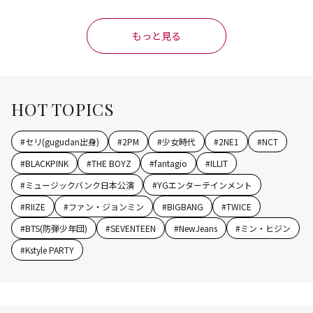
もっと見る
HOT TOPICS
#
セリ(gugudan出身)
#
2PM
#
少女時代
#
2NE1
#
NCT
#
BLACKPINK
#
THE BOYZ
#
fantagio
#
ILLIT
#
ミュージックバンク日本公演
#
YGエンターテインメント
#
RIIZE
#
ファン・ジョンミン
#
BIGBANG
#
TWICE
#
BTS(防弾少年団)
#
SEVENTEEN
#
NewJeans
#
ミン・ヒジン
#
Kstyle PARTY