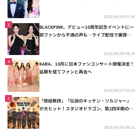
ュ
2026/08/09 02:56
3
BLACKPINK、デビュー10周年記念イベントに一
部ファンから不満の声も…ライブ配信で謝罪
「コミュニケーション不足だった」
2026/08/08 08:39
4
KARA、10月に日本ファンコンサート開催決定！
延期を経てファンと再会へ
2026/08/07 03:42
5
「鉄槌教師」「伝説のキッチン・ソルジャー」
が大ヒット！スタジオドラゴン、第2四半期の売
上高が黒字に
2026/08/08 06:21