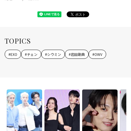
TOPICS
#
EXO
#
チェン
#
シウミン
#
岩田剛典
#
OWV