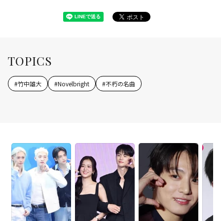
TOPICS
#
竹中雄大
#
Novelbright
#
不朽の名曲