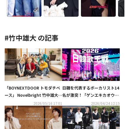
#
竹中雄大
の記事
「BOYNEXTDOOR トモダチベ
日韓を代表するボーカリスト14
ース」 Novelbright 竹中雄大
名が激突！「ゲンエキカオウ～
が第6話のゲストに！韓国で撮
歌姫～2026 日韓歌王戦」4月26
2026/05/16 17:01
2026/04/24 12:15
影…5月30日放送
日より放送