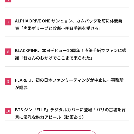
ALPHA DRIVE ONE サンヒョン、カムバックを前に休養発
7
表「声帯ポリープと診断…明日手術を受ける」
BLACKPINK、本日デビュー10周年！直筆手紙でファンに感
8
謝「皆さんのおかげでここまで来られた」
FLARE U、初の日本ファンミーティングが中止に…事務所
9
が謝罪
BTS ジン「ELLE」デジタルカバーに登場！パリの古城を背
10
景に優雅な魅力アピール（動画あり）