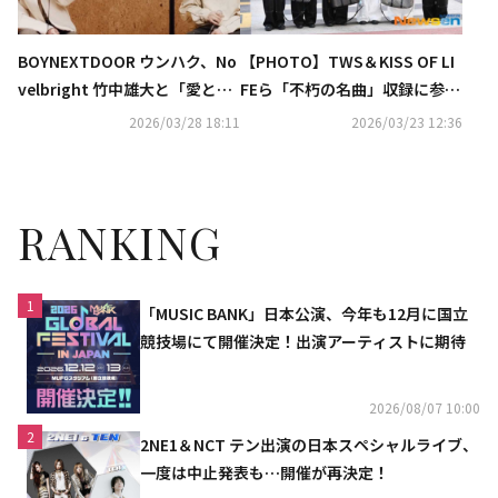
BOYNEXTDOOR ウンハク、No
【PHOTO】TWS＆KISS OF LI
velbright 竹中雄大と「愛とか
FEら「不朽の名曲」収録に参
恋とか」を熱唱！豪華コラボに
加…日本からNovelbright 竹中
2026/03/28 18:11
2026/03/23 12:36
ファン歓喜（動画あり）
雄大も！
RANKING
1
「MUSIC BANK」日本公演、今年も12月に国立
競技場にて開催決定！出演アーティストに期待
2026/08/07 10:00
2
2NE1＆NCT テン出演の日本スペシャルライブ、
一度は中止発表も…開催が再決定！