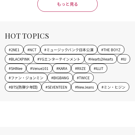
もっと見る
HOT TOPICS
#
2NE1
#
NCT
#
ミュージックバンク日本公演
#
THE BOYZ
#
BLACKPINK
#
YGエンターテインメント
#
Hearts2Hearts
#
IU
#
SHINee
#
Venue101
#
KARA
#
RIIZE
#
ILLIT
#
ファン・ジョンミン
#
BIGBANG
#
TWICE
#
BTS(防弾少年団)
#
SEVENTEEN
#
NewJeans
#
ミン・ヒジン