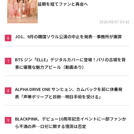
延期を経てファンと再会へ
2026/08/07 03:42
JO1、9月の韓国ソウル公演の中止を発表…事務所が謝罪
6
BTS ジン「ELLE」デジタルカバーに登場！パリの古城を背
7
景に優雅な魅力アピール（動画あり）
ALPHA DRIVE ONE サンヒョン、カムバックを前に休養発
8
表「声帯ポリープと診断…明日手術を受ける」
BLACKPINK、デビュー10周年記念イベントに一部ファンか
9
ら不満の声…ロゼに関する憶測は否定