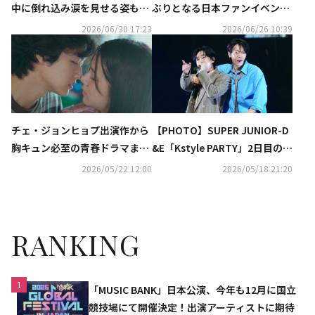
中に倒れ込み涙を見せる姿も…
ぶりとなる日本ファンイベント
直筆手紙で謝罪「とても悔しく
が決定！9月に東京で開催
2026/06/30 17:23
2026/06/26 10:39
て胸が痛む」
チェ・ジョンヒョプ出演作から
【PHOTO】SUPER JUNIOR-D
胸キュン必至の青春ドラマま
&E「Kstyle PARTY」2日目のス
で！全話無料配信の「ABEMA」
テージを駆け巡る！コール＆レ
2026/05/22 12:00
2026/05/18 21:20
で韓ドラ三昧
スポンスで大盛り上がり
RANKING
1
「MUSIC BANK」日本公演、今年も12月に国立
競技場にて開催決定！出演アーティストに期待