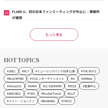
FLARE U、初の日本ファンミーティングが中止に…事務所
10
が謝罪
もっと見る
HOT TOPICS
#
2NE1
#
NCT
#
ミュージックバンク日本公演
#
THE BOYZ
#
BLACKPINK
#
YGエンターテインメント
#
IU
#
SHINee
#
Venue101
#
KARA
#
LE SSERAFIM
#
RIIZE
#
音楽中心
#
AND2BLE
#
TWS
#
Rocket Punch
#
ILLIT
#
ファン・ジョンミン
#
BIGBANG
#
TWICE