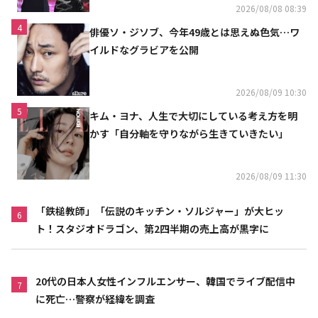
2026/08/08 08:39
4
俳優ソ・ジソブ、今年49歳とは思えぬ色気…ワ
イルドなグラビアを公開
2026/08/09 10:30
5
キム・ヨナ、人生で大切にしている考え方を明
かす「自分軸を守りながら生きていきたい」
2026/08/09 11:30
「鉄槌教師」「伝説のキッチン・ソルジャー」が大ヒッ
6
ト！スタジオドラゴン、第2四半期の売上高が黒字に
20代の日本人女性インフルエンサー、韓国でライブ配信中
7
に死亡…警察が経緯を調査