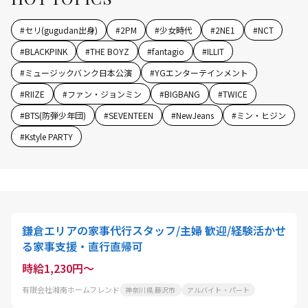
#
セリ(gugudan出身)
#
2PM
#
少女時代
#
2NE1
#
NCT
#
BLACKPINK
#
THE BOYZ
#
fantagio
#
ILLIT
#
ミュージックバンク日本公演
#
YGエンターテインメント
#
RIIZE
#
ファン・ジョンミン
#
BIGBANG
#
TWICE
#
BTS(防弾少年団)
#
SEVENTEEN
#
NewJeans
#
ミン・ヒジン
#
Kstyle PARTY
鎌倉エリアの家事代行スタッフ/主婦 歓迎/経験活かせ
る家事支援・直行直帰可
時給1,230円～
有限会社湘南ホームフレンド
神奈川県 藤沢市
アルバイト・パート