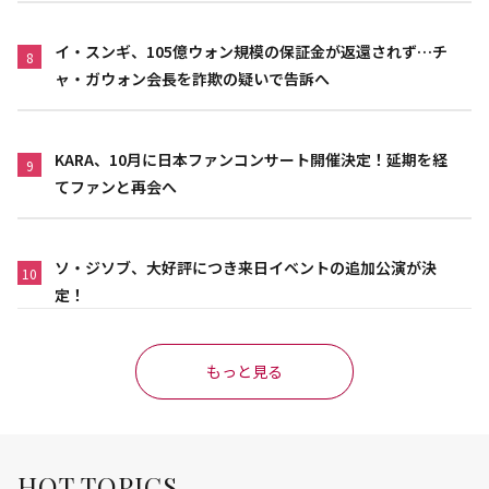
イ・スンギ、105億ウォン規模の保証金が返還されず…チ
8
ャ・ガウォン会長を詐欺の疑いで告訴へ
KARA、10月に日本ファンコンサート開催決定！延期を経
9
てファンと再会へ
ソ・ジソブ、大好評につき来日イベントの追加公演が決
10
定！
もっと見る
HOT TOPICS