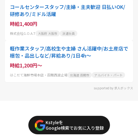
コールセンタースタッフ/主婦・主夫歓迎 日払いOK/
研修あり/ミドル活躍
時給1,400円
株式会社G.O.A.T
大阪府 大阪市
派遣社員
軽作業スタッフ/高校生や主婦 さん活躍中/お土産店で
梱包・品出しなど/昇給あり/1日4h～
時給1,200円～
はこだて海鮮市場本店・函館西波止場
北海道 函館市
アルバイト・パート
supported by 求人ボックス
Kstyleを
Google検索でお気に入り登録