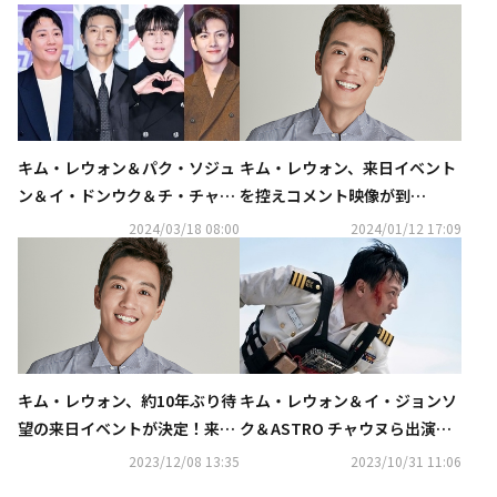
キム・レウォン＆パク・ソジュ
キム・レウォン、来日イベント
ン＆イ・ドンウク＆チ・チャン
を控えコメント映像が到
ウク、恋愛演技の達人たちに注
着！“一緒に幸せな時間を過ご
2024/03/18 08:00
2024/01/12 17:09
目
したい”
キム・レウォン、約10年ぶり待
キム・レウォン＆イ・ジョンソ
望の来日イベントが決定！来年
ク＆ASTRO チャウヌら出演の
3月2日に東京で開催…ハイタッ
映画「デシベル」衣装展の開催
2023/12/08 13:35
2023/10/31 11:06
チ会も
決定！来場者特典も