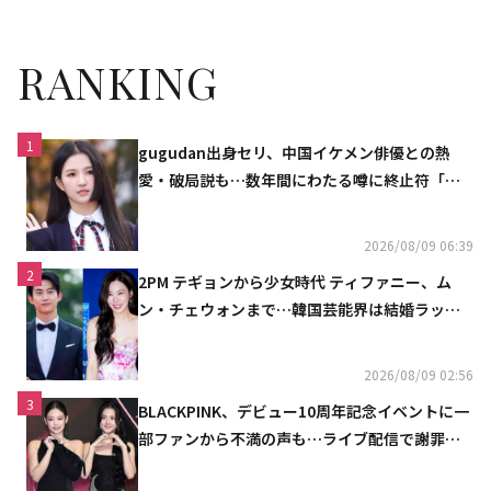
RANKING
1
gugudan出身セリ、中国イケメン俳優との熱
愛・破局説も…数年間にわたる噂に終止符「邪
魔しないで」
2026/08/09 06:39
2
2PM テギョンから少女時代 ティファニー、ム
ン・チェウォンまで…韓国芸能界は結婚ラッシ
ュ
2026/08/09 02:56
3
BLACKPINK、デビュー10周年記念イベントに一
部ファンから不満の声も…ライブ配信で謝罪
「コミュニケーション不足だった」