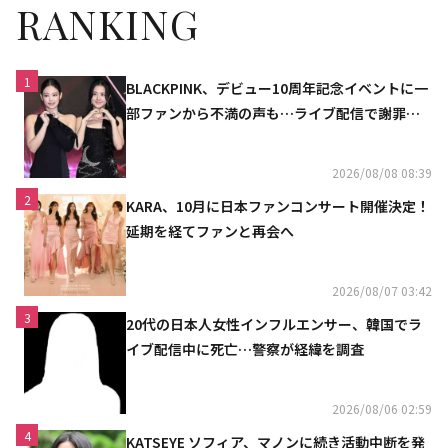
RANKING
1
BLACKPINK、デビュー10周年記念イベントに一
部ファンから不満の声も…ライブ配信で謝罪
「コミュニケーション不足だった」
2026/08/08 08:39
2
KARA、10月に日本ファンコンサート開催決定！
延期を経てファンと再会へ
2026/08/07 03:42
3
20代の日本人女性インフルエンサー、韓国でラ
イブ配信中に死亡…警察が経緯を調査
2026/08/06 02:59
4
KATSEYE ソフィア、マノンに続き活動中断を発