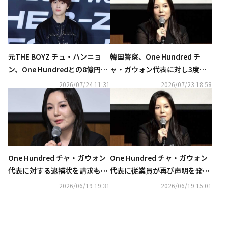
元THE BOYZ チュ・ハンニョ
韓国警察、One Hundred チ
ン、One Hundredとの8億円訴
ャ・ガウォン代表に対し3度目
訟で勝訴…事務所は控訴審でメ
の逮捕状を請求
2026/07/24 11:31
2026/07/23 18:58
ンバーを証人申請へ
One Hundred チャ・ガウォン
One Hundred チャ・ガウォン
代表に対する逮捕状を請求も…
代表に従業員が再び声明を発表
検察が再び棄却
「未だに賃金が支払われていな
2026/06/19 19:31
2026/06/19 15:01
い職員が多い」