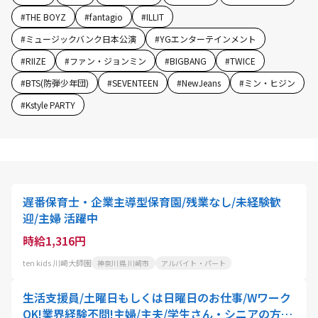
#
THE BOYZ
#
fantagio
#
ILLIT
#
ミュージックバンク日本公演
#
YGエンターテインメント
#
RIIZE
#
ファン・ジョンミン
#
BIGBANG
#
TWICE
#
BTS(防弾少年団)
#
SEVENTEEN
#
NewJeans
#
ミン・ヒジン
#
Kstyle PARTY
遅番保育士・企業主導型保育園/残業なし/未経験歓
迎/主婦 活躍中
時給1,316円
ten kids 川崎大師園
神奈川県 川崎市
アルバイト・パート
生活支援員/土曜日もしくは日曜日のお仕事/Wワーク
OK!業界経験不問!主婦/主夫/学生さん・シニアの方に