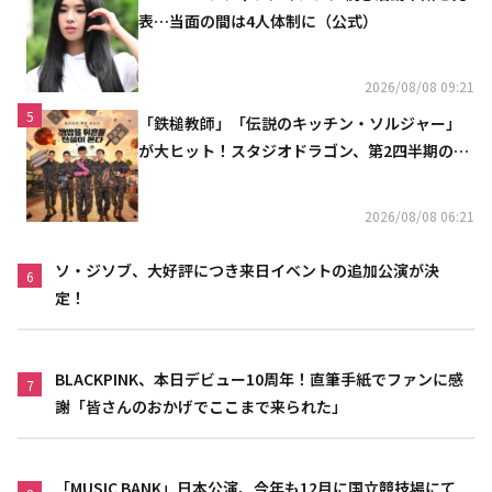
表…当面の間は4人体制に（公式）
2026/08/08 09:21
5
「鉄槌教師」「伝説のキッチン・ソルジャー」
が大ヒット！スタジオドラゴン、第2四半期の売
上高が黒字に
2026/08/08 06:21
ソ・ジソブ、大好評につき来日イベントの追加公演が決
6
定！
BLACKPINK、本日デビュー10周年！直筆手紙でファンに感
7
謝「皆さんのおかげでここまで来られた」
「MUSIC BANK」日本公演、今年も12月に国立競技場にて