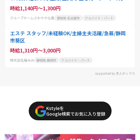
もオススメ/積極採用中
時給1,140円～1,300円
グループホームさわやかな風
愛知県 名古屋市
アルバイト・パート
エステ スタッフ/未経験OK/主婦主夫活躍/急募/静岡
市葵区
時給1,310円～3,000円
株式会社福みみ
静岡県 静岡市
アルバイト・パート
supported by 求人ボックス
Kstyleを
Google検索でお気に入り登録