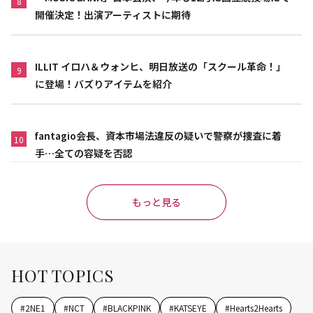
8
開催決定！出演アーティストに期待
ILLIT イロハ＆ウォンヒ、明日放送の「スクール革命！」
9
に登場！バズりアイテムを紹介
fantagio会長、資本市場法違反の疑いで警察が捜査に着
10
手…全ての容疑を否認
もっと見る
HOT TOPICS
#
2NE1
#
NCT
#
BLACKPINK
#
KATSEYE
#
Hearts2Hearts