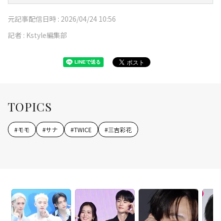
元記事配信日時 :
2026/04/24 10:56
記者 :
Kstyle編集部
TOPICS
#
モモ
#
サナ
#
TWICE
#
三吉彩花