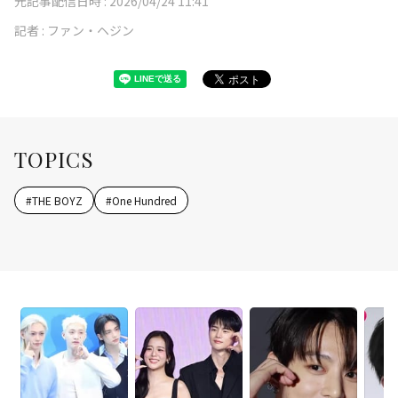
元記事配信日時 :
2026/04/24 11:41
記者 :
ファン・ヘジン
TOPICS
#
THE BOYZ
#
One Hundred