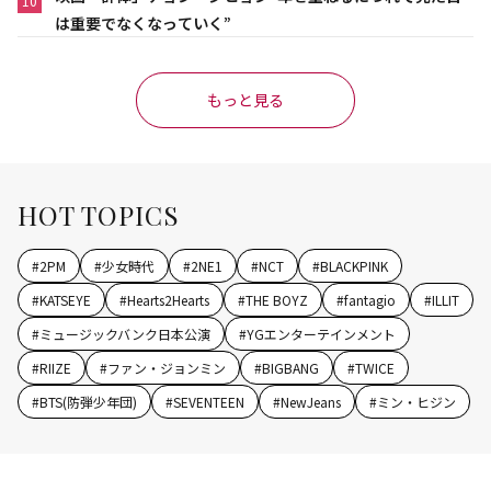
10
は重要でなくなっていく”
もっと見る
HOT TOPICS
#
2PM
#
少女時代
#
2NE1
#
NCT
#
BLACKPINK
#
KATSEYE
#
Hearts2Hearts
#
THE BOYZ
#
fantagio
#
ILLIT
#
ミュージックバンク日本公演
#
YGエンターテインメント
#
RIIZE
#
ファン・ジョンミン
#
BIGBANG
#
TWICE
#
BTS(防弾少年団)
#
SEVENTEEN
#
NewJeans
#
ミン・ヒジン