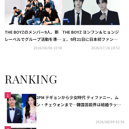
THE BOYZのメンバー9人、新
THE BOYZ ヨンフン＆ヒョンジ
レーベルでグループ活動を準備
ェ、9月21日に日本初ファンミ
中「個人活動については別途契
ーティング開催決定！豪華企画
2026/08/06 10:58
2026/07/28 18:52
約へ」
も用意
RANKING
1
2PM テギョンから少女時代 ティファニー、ム
ン・チェウォンまで…韓国芸能界は結婚ラッシ
ュ
2026/08/09 02:56