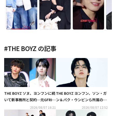
#
THE BOYZ
の記事
THE BOYZ ソヌ、ヨンフンに続
THE BOYZ ヨンフン、ソン・ガ
いて新事務所と契約…元GFRIE
ン＆パク・ウンビンら所属のN
ND ユジュら所属のAT AREAへ
AMOO ACTORSと専属契約を締
2026/08/07 16:21
2026/08/07 12:52
結