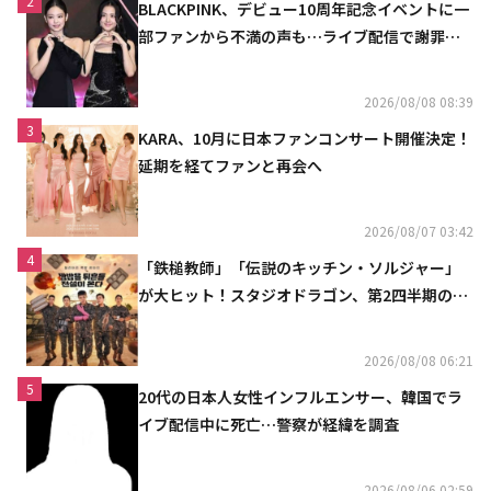
2
BLACKPINK、デビュー10周年記念イベントに一
部ファンから不満の声も…ライブ配信で謝罪
「コミュニケーション不足だった」
2026/08/08 08:39
3
KARA、10月に日本ファンコンサート開催決定！
延期を経てファンと再会へ
2026/08/07 03:42
4
「鉄槌教師」「伝説のキッチン・ソルジャー」
が大ヒット！スタジオドラゴン、第2四半期の売
上高が黒字に
2026/08/08 06:21
5
20代の日本人女性インフルエンサー、韓国でラ
イブ配信中に死亡…警察が経緯を調査
2026/08/06 02:59