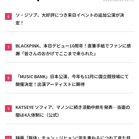
ソ・ジソブ、大好評につき来日イベントの追加公演が決
6
定！
BLACKPINK、本日デビュー10周年！直筆手紙でファンに感
7
謝「皆さんのおかげでここまで来られた」
「MUSIC BANK」日本公演、今年も12月に国立競技場にて
8
開催決定！出演アーティストに期待
KATSEYE ソフィア、マノンに続き活動中断を発表…当面の
9
間は4人体制に（公式）
映画「群体」チョン・ジヒョン“年を重ねるにつれて見た目