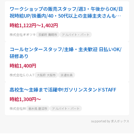
ワークショップの販売スタッフ/週3・午後からOK/日
祝時給UP/扶養内/40・50代以上の主婦主夫さんも歓
迎!/東舞鶴店
時給1,122円～1,402円
株式会社オオツキ
京都府 舞鶴市
アルバイト・パート
コールセンタースタッフ/主婦・主夫歓迎 日払いOK/
研修あり
時給1,400円
株式会社G.O.A.T
大阪府 大阪市
派遣社員
高校生～主婦まで活躍中!ガソリンスタンドSTAFF
時給1,300円～
株式会社林
栃木県 鹿沼市
アルバイト・パート
supported by 求人ボックス