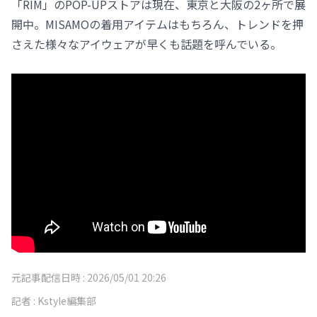
「RIM」のPOP-UPストアは現在、東京と大阪の2ヶ所で展
開中。MISAMOの着用アイテムはもちろん、トレンドを押
さえた様々なアイウェアが早くも話題を呼んでいる。
元記事配信日時 :
2026/05/01 20:26
記者 :
Kstyle編集部