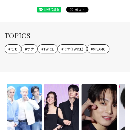
TOPICS
#
モモ
#
サナ
#
TWICE
#
ミナ(TWICE)
#
MISAMO