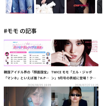
#
モモ
の記事
韓国アイドル界の「顔面国宝」
TWICE モモ「エル・ジャポ
「マンネ」といえば誰？K-POP
ン」9月号の表紙に登場！クー
推しタイプ別調査の結果が明ら
ルな表情に注目…明日発売
2026/08/05 18:09
2026/07/27 11:25
かに