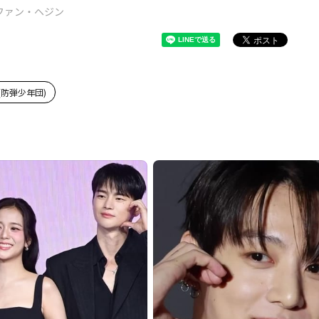
ファン・ヘジン
S(防弾少年団)