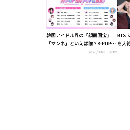
韓国アイドル界の「顔面国宝」
BTS
「マンネ」といえば誰？K-POP推
を大
しタイプ別調査の結果が明らかに
NSで
2026/08/05 18:09