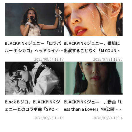
BLACKPINK ジェニー「ロラパ
BLACKPINK ジェニー、番組に
ルーザ シカゴ」ヘッドライナー
出演することなく「M COUNTD
を飾る！熱いステージ披露
OWN」で1位を獲得
2026/08/04 19:17
2026/07/31 19:35
Block B ジコ、BLACKPINK ジ
BLACKPINK ジェニー、新曲「L
ェニーとのコラボ曲「SPO
ess than a Lover」MV公開…台
T！」がSpotifyで累計再生回
湾のイケメンモデルと恋人役で
2026/07/26 13:15
2026/07/24 16:04
数3億回を突破！
共演