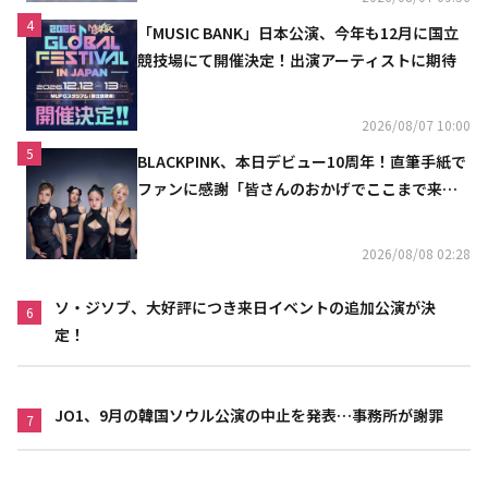
4
「MUSIC BANK」日本公演、今年も12月に国立
競技場にて開催決定！出演アーティストに期待
2026/08/07 10:00
5
BLACKPINK、本日デビュー10周年！直筆手紙で
ファンに感謝「皆さんのおかげでここまで来ら
れた」
2026/08/08 02:28
ソ・ジソブ、大好評につき来日イベントの追加公演が決
6
定！
JO1、9月の韓国ソウル公演の中止を発表…事務所が謝罪
7