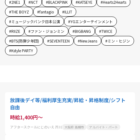
#
2NE1
#
NCT
#
BLACKPINK
#
KATSEYE
#
Hearts2Hearts
#
THE BOYZ
#
fantagio
#
ILLIT
#
ミュージックバンク日本公演
#
YGエンターテインメント
#
RIIZE
#
ファン・ジョンミン
#
BIGBANG
#
TWICE
#
BTS(防弾少年団)
#
SEVENTEEN
#
NewJeans
#
ミン・ヒジン
#
Kstyle PARTY
放課後デイ等/福利厚生充実/昇給・昇格制度/シフト
自由
時給1,400円～
アフタースクールにじのいえ 芥川
大阪府 高槻市
アルバイト・パート