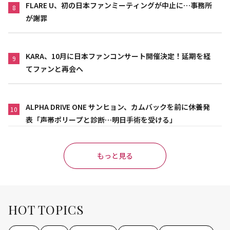
FLARE U、初の日本ファンミーティングが中止に…事務所
8
が謝罪
KARA、10月に日本ファンコンサート開催決定！延期を経
9
てファンと再会へ
ALPHA DRIVE ONE サンヒョン、カムバックを前に休養発
10
表「声帯ポリープと診断…明日手術を受ける」
もっと見る
HOT TOPICS