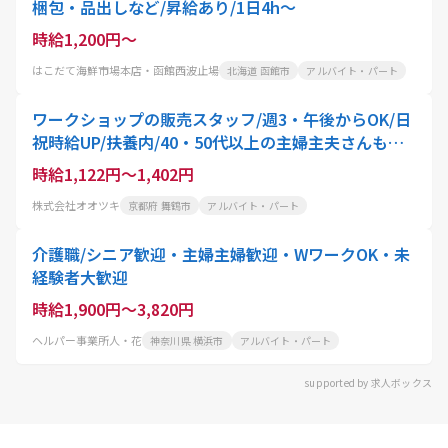
梱包・品出しなど/昇給あり/1日4h～
時給1,200円～
はこだて海鮮市場本店・函館西波止場
北海道 函館市
アルバイト・パート
ワークショップの販売スタッフ/週3・午後からOK/日
祝時給UP/扶養内/40・50代以上の主婦主夫さんも歓
迎!/東舞鶴店
時給1,122円～1,402円
株式会社オオツキ
京都府 舞鶴市
アルバイト・パート
介護職/シニア歓迎・主婦主婦歓迎・WワークOK・未
経験者大歓迎
時給1,900円～3,820円
ヘルパー事業所人・花
神奈川県 横浜市
アルバイト・パート
supported by 求人ボックス