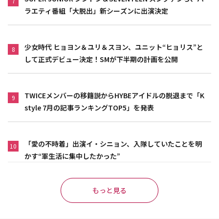
7
ラエティ番組「大脱出」新シーズンに出演決定
少女時代 ヒョヨン＆ユリ＆スヨン、ユニット“ヒョリス”と
8
して正式デビュー決定！SMが下半期の計画を公開
TWICEメンバーの移籍説からHYBEアイドルの脱退まで「K
9
style 7月の記事ランキングTOP5」を発表
「愛の不時着」出演イ・シニョン、入隊していたことを明
10
かす“軍生活に集中したかった”
もっと見る