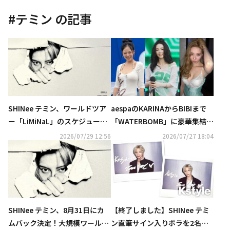
#
テミン
の記事
SHINee テミン、ワールドツア
aespaのKARINAからBIBIまで
ー「LiMiNaL」のスケジュール
「WATERBOMB」に豪華集結！
ポスターを公開
ビキニ＆上半身裸のパフォーマ
2026/07/29 12:56
2026/07/27 18:04
ンスが話題…過激すぎると賛否
の声も
SHINee テミン、8月31日にカ
【終了しました】SHINee テミ
ムバック決定！大規模ワールド
ン直筆サイン入りポラを2名様