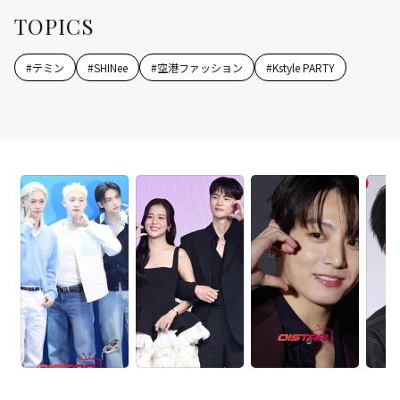
TOPICS
#
テミン
#
SHINee
#
空港ファッション
#
Kstyle PARTY