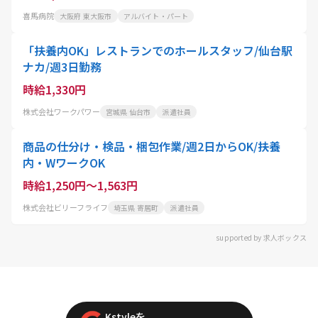
喜馬病院
大阪府 東大阪市
アルバイト・パート
「扶養内OK」レストランでのホールスタッフ/仙台駅
ナカ/週3日勤務
時給1,330円
株式会社ワークパワー
宮城県 仙台市
派遣社員
商品の仕分け・検品・梱包作業/週2日からOK/扶養
内・WワークOK
時給1,250円～1,563円
株式会社ビリーフライフ
埼玉県 寄居町
派遣社員
supported by 求人ボックス
Kstyleを