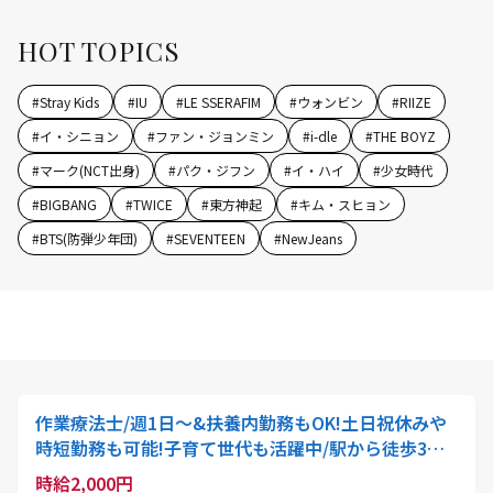
HOT TOPICS
#
Stray Kids
#
IU
#
LE SSERAFIM
#
ウォンビン
#
RIIZE
#
イ・シニョン
#
ファン・ジョンミン
#
i-dle
#
THE BOYZ
#
マーク(NCT出身)
#
パク・ジフン
#
イ・ハイ
#
少女時代
#
BIGBANG
#
TWICE
#
東方神起
#
キム・スヒョン
#
BTS(防弾少年団)
#
SEVENTEEN
#
NewJeans
作業療法士/週1日～&扶養内勤務もOK!土日祝休みや
時短勤務も可能!子育て世代も活躍中/駅から徒歩3分/
採用強化中
時給2,000円