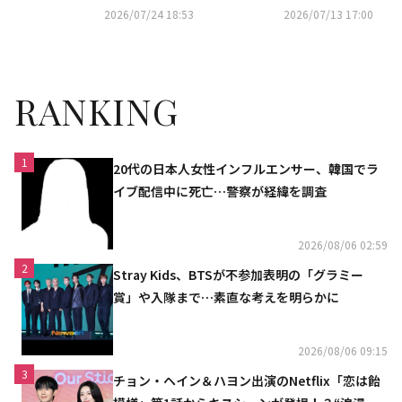
ツアーも予告
に！「Kstyle PARTY 2026」DA
2026/07/24 18:53
2026/07/13 17:00
Y1出演
RANKING
1
20代の日本人女性インフルエンサー、韓国でラ
イブ配信中に死亡…警察が経緯を調査
2026/08/06 02:59
2
Stray Kids、BTSが不参加表明の「グラミー
賞」や入隊まで…素直な考えを明らかに
2026/08/06 09:15
3
チョン・ヘイン＆ハヨン出演のNetflix「恋は飴