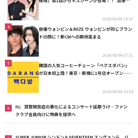
模様」第1話からキスシーンが登場！？“浪漫と
ときめきでいっぱいの作品”
2026/08/06 10:31
4
俳優ウォンビン＆RIIZE ウォンビンが同じブラン
ドの顔に！新CMへの期待高まる
2026/08/06 07:31
5
韓国の人気コーヒーチェーン「ペクスダバン」
が日本初上陸！東京・新橋に1号店オープン…海
外市場へ本格進出
2026/08/06 10:04
IU、耳管開放症の悪化によるコンサート延期うけ…ファン
6
クラブ会員向けに特典を提供へ
SUPER JUNIOR シンドン＆SEVENTEEN スングァンら、バ