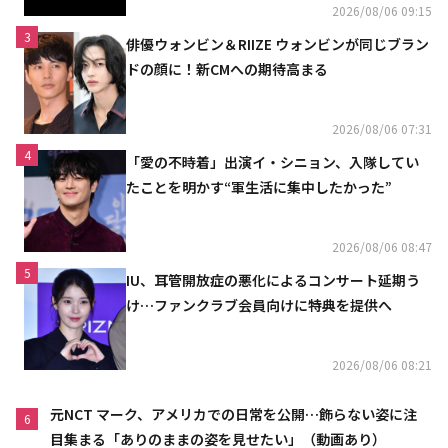
2026/08/06 09:15
3
俳優ウォンビン＆RIIZE ウォンビンが同じブラン
ドの顔に！新CMへの期待高まる
2026/08/06 07:31
4
「愛の不時着」出演イ・シニョン、入隊してい
たことを明かす“軍生活に集中したかった”
2026/08/06 08:47
5
IU、耳管開放症の悪化によるコンサート延期う
け…ファンクラブ会員向けに特典を提供へ
2026/08/06 08:21
元NCT マーク、アメリカでの日常を公開…飾らない姿に注
6
目集まる「ありのままの姿を見せたい」（動画あり）