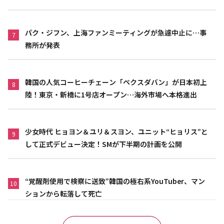
パク・ジフン、上海ファンミーティングが急遽中止に…事
7
務所が発表
韓国の人気コーヒーチェーン「ペクスダバン」が日本初上
8
陸！東京・新橋に1号店オープン…海外市場へ本格進出
少女時代 ヒョヨン＆ユリ＆スヨン、ユニット“ヒョリス”と
9
して正式デビュー決定！SMが下半期の計画を公開
“覚醒剤使用で検察に送致”韓国の極右系YouTuber、マン
10
ションから転落して死亡