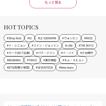
もっと見る
HOT TOPICS
#
Stray Kids
#
IU
#
LE SSERAFIM
#
ウォンビン
#
RIIZE
#
イ・シニョン
#
ファン・ジョンミン
#
i-dle
#
THE BOYZ
#
マーク(NCT出身)
#
パク・ジフン
#
イ・ハイ
#
少女時代
#
BIGBANG
#
TWICE
#
東方神起
#
キム・スヒョン
#
BTS(防弾少年団)
#
SEVENTEEN
#
NewJeans