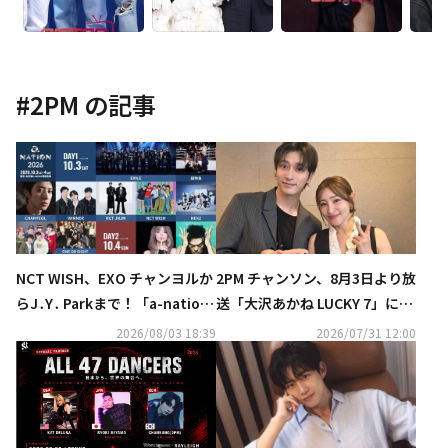
#
2PM
の記事
NCT WISH、EXO チャンヨルか
2PM チャンソン、8月3日より放
らJ․Y․ Parkまで！「a-nation
送「大沢あかね LUCKY 7」に出
2026」第1弾出演アーティスト
演！オフの日の過ごし方＆体づ
2026/08/03 18:39
2026/07/31 12:00
発表
くりへのこだわりも明らかに