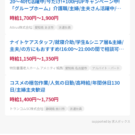
20～40代活躍中/今だけ!+100円UPキャンペーン中!
「グループホーム」介護職/主婦/主夫さん活躍中/時
給1,700円～/あま市のグループホームで生活全般のサ
時給1,700円～1,900円
ポート 週2日～勤務可 残業なし マイカー通勤OK シフ
Attrus株式会社
愛知県 あま市
派遣社員
ト自由 平日のみOK
ナイトケアスタッフ/就寝介助/学生&シニア層&主婦/
主夫/の方にもおすすめ!16:00～21:00の間で相談可
能/勤務は週3日以上で可能
時給1,150円～1,350円
特別養護老人ホーム アメニティ城西
愛知県 名古屋市
アルバイト・パート
コスメの梱包作業/人気の日勤/高時給/年間休日130
日/主婦主夫歓迎
時給1,400円～1,750円
トランコムSC株式会社
静岡県 掛川市
派遣社員
supported by 求人ボックス