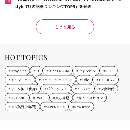
10
style 7月の記事ランキングTOP5」を発表
もっと見る
HOT TOPICS
#
Stray Kids
#
IU
#
LE SSERAFIM
#
ウォンビン
#
RIIZE
#
イ・シニョン
#
ファン・ジョンミン
#
i-dle
#
THE BOYZ
#
マーク(NCT出身)
#
パク・ジフン
#
イ・ハイ
#
少女時代
#
BIGBANG
#
TWICE
#
東方神起
#
キム・スヒョン
#
BTS(防弾少年団)
#
SEVENTEEN
#
NewJeans