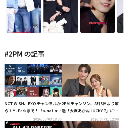
#
2PM
の記事
NCT WISH、EXO チャンヨルか
2PM チャンソン、8月3日より放
らJ․Y․ Parkまで！「a-nation
送「大沢あかね LUCKY 7」に出
2026」第1弾出演アーティスト
演！オフの日の過ごし方＆体づ
2026/08/03 18:39
2026/07/31 12:00
発表
くりへのこだわりも明らかに