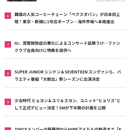
韓国の人気コーヒーチェーン「ペクスダバン」が日本初上
6
陸！東京・新橋に1号店オープン…海外市場へ本格進出
IU、耳管開放症の悪化によるコンサート延期うけ…ファン
7
クラブ会員向けに特典を提供へ
SUPER JUNIOR シンドン＆SEVENTEEN スングァンら、バ
8
ラエティ番組「大脱出」新シーズンに出演決定
少女時代 ヒョヨン＆ユリ＆スヨン、ユニット“ヒョリス”と
9
して正式デビュー決定！SMが下半期の計画を公開
TWICEメンバーの移籍説からHYBEアイドルの脱退まで「K