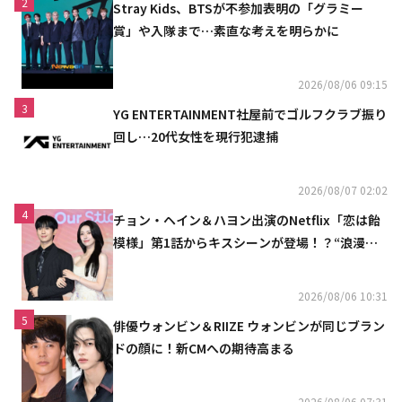
2
Stray Kids、BTSが不参加表明の「グラミー
賞」や入隊まで…素直な考えを明らかに
2026/08/06 09:15
3
YG ENTERTAINMENT社屋前でゴルフクラブ振り
回し…20代女性を現行犯逮捕
2026/08/07 02:02
4
チョン・ヘイン＆ハヨン出演のNetflix「恋は飴
模様」第1話からキスシーンが登場！？“浪漫と
ときめきでいっぱいの作品”
2026/08/06 10:31
5
俳優ウォンビン＆RIIZE ウォンビンが同じブラン
ドの顔に！新CMへの期待高まる
2026/08/06 07:31