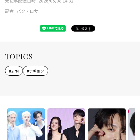
元記事配信日時 :
2026/05/08 14:32
記者 :
パク・ロサ
TOPICS
#
2PM
#
テギョン