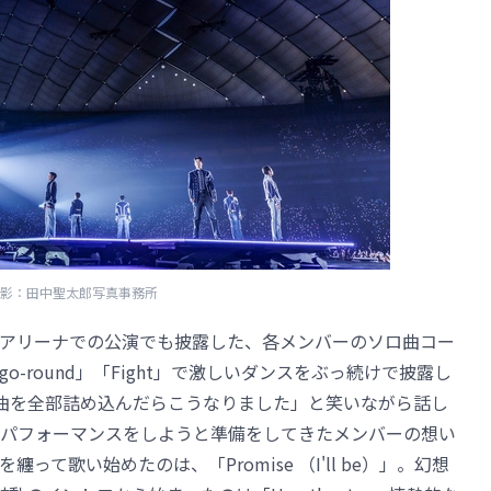
影：田中聖太郎写真事務所
明アリーナでの公演でも披露した、各メンバーのソロ曲コー
go-round」「Fight」で激しいダンスをぶっ続けで披露し
る曲を全部詰め込んだらこうなりました」と笑いながら話し
パフォーマンスをしようと準備をしてきたメンバーの想い
て歌い始めたのは、「Promise （I'll be）」。幻想