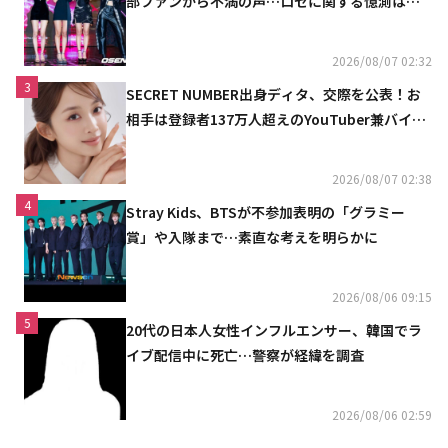
部ファンから不満の声…ロゼに関する憶測は否
定
2026/08/07 02:32
3
SECRET NUMBER出身ディタ、交際を公表！お
相手は登録者137万人超えのYouTuber兼バイオ
リニスト
2026/08/07 02:38
4
Stray Kids、BTSが不参加表明の「グラミー
賞」や入隊まで…素直な考えを明らかに
2026/08/06 09:15
5
20代の日本人女性インフルエンサー、韓国でラ
イブ配信中に死亡…警察が経緯を調査
2026/08/06 02:59