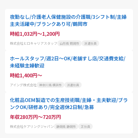
夜勤なし/介護老人保健施設の介護職/3シフト制/主婦
主夫活躍中/ブランクあり可/鶴岡市
時給1,032円～1,200円
株式会社ヒロキャリアスタッフ
山形県 鶴岡市
派遣社員
ホールスタッフ/週2日〜OK/老舗すし店/交通費支給/
未経験主婦歓迎
時給1,400円～
アイング株式会社
神奈川県 横浜市
派遣社員
化粧品OEM製造での生産技術職/主婦・主夫歓迎/ブラ
ンクOK/研修あり/完全週休2日制/急募
年収280万円～720万円
株式会社ケアリングジャパン
静岡県 静岡市
正社員