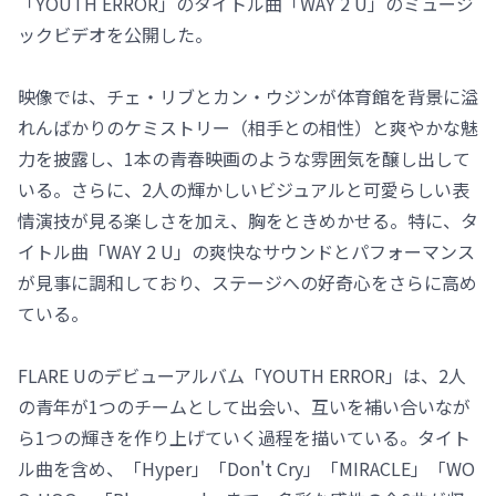
「YOUTH ERROR」のタイトル曲「WAY 2 U」のミュージ
ックビデオを公開した。
映像では、チェ・リブとカン・ウジンが体育館を背景に溢
れんばかりのケミストリー（相手との相性）と爽やかな魅
力を披露し、1本の青春映画のような雰囲気を醸し出して
いる。さらに、2人の輝かしいビジュアルと可愛らしい表
情演技が見る楽しさを加え、胸をときめかせる。特に、タ
イトル曲「WAY 2 U」の爽快なサウンドとパフォーマンス
が見事に調和しており、ステージへの好奇心をさらに高め
ている。
FLARE Uのデビューアルバム「YOUTH ERROR」は、2人
の青年が1つのチームとして出会い、互いを補い合いなが
ら1つの輝きを作り上げていく過程を描いている。タイト
ル曲を含め、「Hyper」「Don't Cry」「MIRACLE」「WO