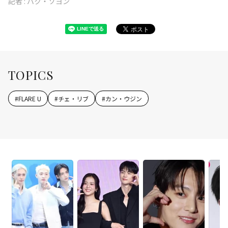
記者 :
パク・ソヨン
TOPICS
#
FLARE U
#
チェ・リブ
#
カン・ウジン