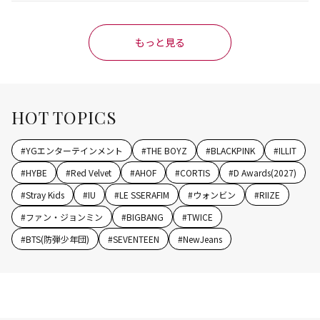
flix映画主題歌に異例の大抜擢
もっと見る
HOT TOPICS
#
YGエンターテインメント
#
THE BOYZ
#
BLACKPINK
#
ILLIT
#
HYBE
#
Red Velvet
#
AHOF
#
CORTIS
#
D Awards(2027)
#
Stray Kids
#
IU
#
LE SSERAFIM
#
ウォンビン
#
RIIZE
#
ファン・ジョンミン
#
BIGBANG
#
TWICE
#
BTS(防弾少年団)
#
SEVENTEEN
#
NewJeans