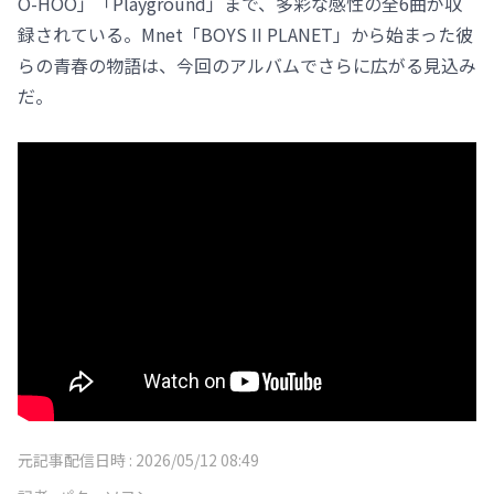
O-HOO」「Playground」まで、多彩な感性の全6曲が収
録されている。Mnet「BOYS II PLANET」から始まった彼
らの青春の物語は、今回のアルバムでさらに広がる見込み
だ。
元記事配信日時 :
2026/05/12 08:49