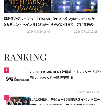
初出演のグループも！FTISLAN
【PHOTO】Ayumu Imazuか
D＆チョン・ヘインら10組が集
らVAYONNまで、7/14放送の
結「FNC KINGDOM」日本で12
「THE SHOW」に出演
2026/07/24 18:00
2026/07/15 15:28
月に開催決定
RANKING
1
YG ENTERTAINMENT社屋前でゴルフクラブ振り
回し…20代女性を現行犯逮捕
2026/08/07 02:02
2
BLACKPINK、デビュー10周年記念イベントに一