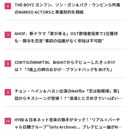
THE BOYZ ヨンフン、ソン・ガン＆パク・ウンビンら所属
6
のNAMOO ACTORSと専属契約を締結
AHOF、新ドラマ「愛が来る」OST歌唱者投票で1位獲得
7
も…関与を否定“事前の協議がなく参加は不可能”
CORTISのMARTIN、BIGHITからデビューしたきっかけ
8
は？「7歳上の姉のおかげ…ブランドバッグをあげた」
チョン・ヘイン＆ハヨン出演のNetflix「恋は飴模様」第1
9
話からキスシーンが登場！？“浪漫とときめきでいっぱいの
作品”
HYBE＆日本ネット音楽の旗手がタッグ！“リアル×バーチ
10
ャル日韓グループ”Girls Archives․、プレデビュー曲がNet