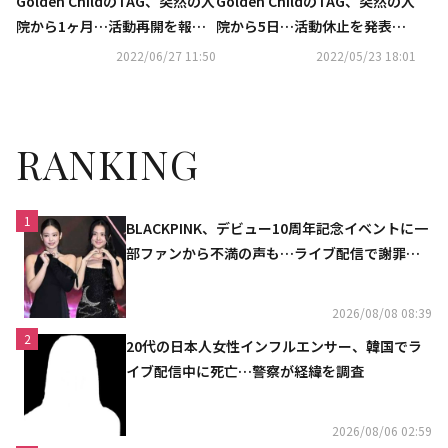
Golden ChildのTAG、突然の入
Golden ChildのTAG、突然の入
院から1ヶ月…活動再開を報告
院から5日…活動休止を発表
「検査と治療で状態が大きく好
「肝臓の状態が良くないが治療
2022/06/27 11:50
2022/05/23 18:01
転した」
により回復中」
RANKING
1
BLACKPINK、デビュー10周年記念イベントに一
部ファンから不満の声も…ライブ配信で謝罪
「コミュニケーション不足だった」
2026/08/08 08:39
2
20代の日本人女性インフルエンサー、韓国でラ
イブ配信中に死亡…警察が経緯を調査
2026/08/06 02:59