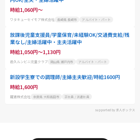
時給1,060円～
ワタキューセイモア株式会社
長崎県 長崎市
アルバイト・パート
放課後児童支援員/学童保育/未経験OK/交通費支給/残
業なし/主婦活躍中・主夫活躍中
時給1,050円～1,130円
邑久ルンビニ児童クラブ
岡山県 瀬戸内市
アルバイト・パート
新設学生寮での調理師/主婦主夫歓迎/時給1600円
時給1,600円
躍進株式会社
奈良県 大和高田市
正社員 / 派遣社員
supported by 求人ボックス