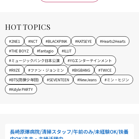
HOT TOPICS
#
2NE1
#
NCT
#
BLACKPINK
#
KATSEYE
#
Hearts2Hearts
#
THE BOYZ
#
fantagio
#
ILLIT
#
ミュージックバンク日本公演
#
YGエンターテインメント
#
RIIZE
#
ファン・ジョンミン
#
BIGBANG
#
TWICE
#
BTS(防弾少年団)
#
SEVENTEEN
#
NewJeans
#
ミン・ヒジン
#
Kstyle PARTY
長崎原爆病院/清掃スタッフ/午前のみ/未経験OK/扶養
内OK/主夫・主婦活躍中