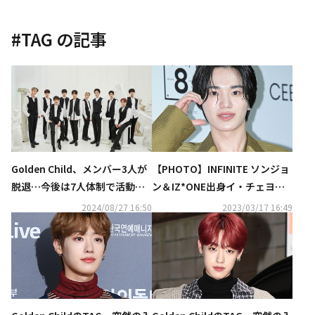
#
TAG
の記事
Golden Child、メンバー3人が
【PHOTO】INFINITE ソンジョ
脱退…今後は7人体制で活動へ
ン＆IZ*ONE出身イ・チェヨン
（公式）
ら「ソウルファッションウィー
2024/08/27 16:50
2023/03/17 16:49
ク」に出席