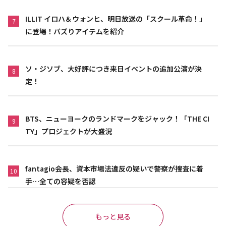
ILLIT イロハ＆ウォンヒ、明日放送の「スクール革命！」
7
に登場！バズりアイテムを紹介
ソ・ジソブ、大好評につき来日イベントの追加公演が決
8
定！
BTS、ニューヨークのランドマークをジャック！「THE CI
9
TY」プロジェクトが大盛況
fantagio会長、資本市場法違反の疑いで警察が捜査に着
10
手…全ての容疑を否認
もっと見る