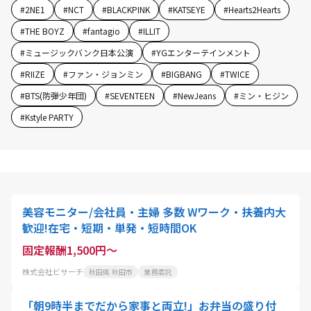
#
2NE1
#
NCT
#
BLACKPINK
#
KATSEYE
#
Hearts2Hearts
#
THE BOYZ
#
fantagio
#
ILLIT
#
ミュージックバンク日本公演
#
YGエンターテインメント
#
RIIZE
#
ファン・ジョンミン
#
BIGBANG
#
TWICE
#
BTS(防弾少年団)
#
SEVENTEEN
#
NewJeans
#
ミン・ヒジン
#
Kstyle PARTY
美容モニター/会社員・主婦 多数 Wワーク・扶養内大
歓迎!在宅・短期・単発・短時間OK
固定報酬1,500円～
株式会社ビサーチ
秋田県 秋田市
業務委託
「朝9時半までだから家事と両立!」お弁当の盛り付