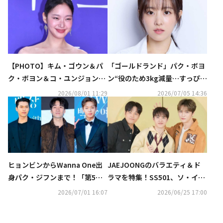
【PHOTO】キム・ゴウン＆パ
「ゴールドランド」パク・ボヨ
ク・ボヨン＆コ・ユンジョンら
ン“役のため3kg減量…すっぴん
「第5回青龍シリーズアワー
での撮影にプレッシャーがあっ
2026/08/01 11:29
2026/07/05 14:36
ド」レッドカーペットに登場
た”
ヒョンビンからWanna One出
JAEJOONGのバラエティ＆ド
身パク・ジフンまで！「第5回
ラマを特集！SS501、ソ・イン
青龍シリーズアワード」最終ノ
グクのライブや日本初放送のド
2026/07/01 16:07
2026/06/25 17:00
ミネートを発表
ラマも…7月のCS衛星劇場